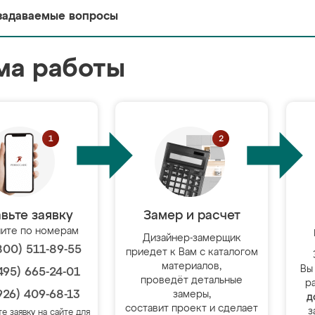
задаваемые вопросы
ма работы
вьте заявку
Замер и расчет
ите по номерам
Дизайнер-замерщик
800) 511-89-55
приедет к Вам с каталогом
материалов,
Вы
495) 665-24-01
проведёт детальные
р
926) 409-68-13
замеры,
д
составит проект и сделает
з
те заявку на сайте для