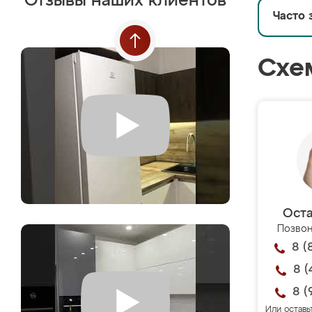
Отзывы наших клиентов
Часто 
Схе
Оста
Позвон
8 (
8 (
8 (
Или оставь