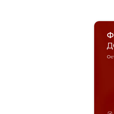
Ф
Д
Ост