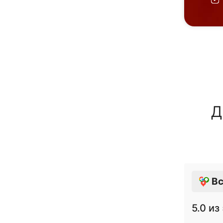
Д
Вс
5.0
из 