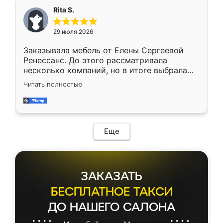
мебель сразу встала на свое место без
Rita S.
каких-либо доработок. Качеством осталась
довольна, все выглядит так, как и ожидала.
29 июля 2026
Заказывала мебель от Елены Сергеевой
Ренессанс. До этого рассматривала
несколько компаний, но в итоге выбрала
эту. Сначала обговорили условия, потом
Читать полностью
приехал замерщик, всё спокойно объяснил
и снял размеры. Изготовили в срок, с
доставкой тоже никаких проблем не
возникло. Сборку выполнили аккуратно,
мебель сразу встала на свое место без
Еще
каких-либо доработок. Качеством осталась
довольна, все выглядит так, как и ожидала.
ЗАКАЗАТЬ
БЕСПЛАТНОЕ ТАКСИ
ДО НАШЕГО САЛОНА