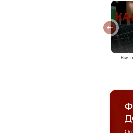
Как 
Ф
Д
Ост