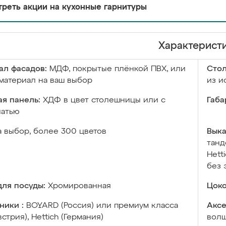
реть акции на кухонные гарнитуры
Характерист
ал фасадов:
МДФ, покрытые плёнкой ПВХ, или
Сто
материал на ваш выбор
из и
я панель:
ХДФ в цвет столешницы или с
Габа
чатью
а выбор, более 300 цветов
Выка
танд
Hett
без 
ля посуды:
Хромированная
Цоко
ники :
BOYARD (Россия) или премиум класса
Аксе
встрия), Hettich (Германия)
волш