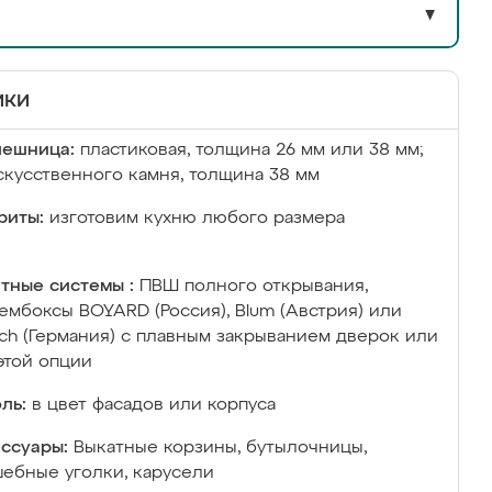
▼
ики
лешница:
пластиковая, толщина 26 мм или 38 мм;
скусственного камня, толщина 38 мм
риты:
изготовим кухню любого размера
тные системы :
ПВШ полного открывания,
ембоксы BOYARD (Россия), Blum (Австрия) или
ich (Германия) с плавным закрыванием дверок или
этой опции
ль:
в цвет фасадов или корпуса
ссуары:
Выкатные корзины, бутылочницы,
ебные уголки, карусели