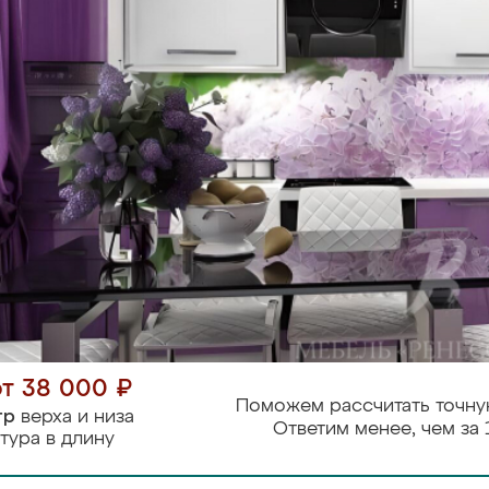
от 38 000 ₽
Поможем рассчитать точну
тр
верха и низа
Ответим менее, чем за 
тура в длину