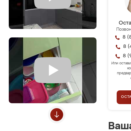
Оста
Позвон
8 (
8 (
8 (
Или оставь
ко
предвар
ОСТ
Ваша