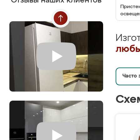
Отзывы наших клиентов
Пристен
освеще
Изго
любы
Часто 
Схе