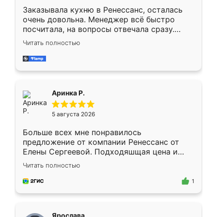
Заказывала кухню в Ренессанс, осталась
очень довольна. Менеджер всё быстро
посчитала, на вопросы отвечала сразу.
Замерщик приехал в субботу, подошёл к
Читать полностью
делу со всей ответственностью. Собрали
за день, ребята работали аккуратно, даже
пыли почти не было. Качество отличное,
ящики ходят плавно, ничего не скрипит.
Всё подошло как влитое.
Аринка Р.
5 августа 2026
Больше всех мне понравилось
предложение от компании Ренессанс от
Елены Сергеевой. Подходяшщая цена и
короткие сроки изготовления. Приехавший
Читать полностью
для замера сотрудник Владислав
предложил по моему эскизу самый
1
подходящий вариант шкафа. Немного его
видоизменил, получилось даже лучше, чем
я хотела.
Ярослава