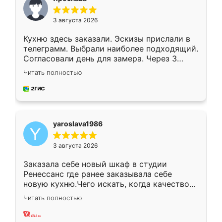
3 августа 2026
Кухню здесь заказали. Эскизы прислали в
телеграмм. Выбрали наиболее подходящий.
Согласовали день для замера. Через 3
недели кухня была уже готова. Остались
Читать полностью
довольны работой. Спасибо Ренессанс
мебель за качественную работу!
yaroslava1986
3 августа 2026
Заказала себе новый шкаф в студии
Ренессанс где ранее заказывала себе
новую кухню.Чего искать, когда качеством
вполне довольна. Служит кухня уже почти
Читать полностью
два года, нареканий нет.