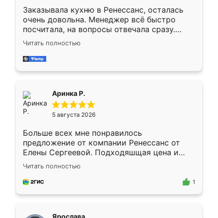
Заказывала кухню в Ренессанс, осталась
очень довольна. Менеджер всё быстро
посчитала, на вопросы отвечала сразу.
Замерщик приехал в субботу, подошёл к
Читать полностью
делу со всей ответственностью. Собрали
за день, ребята работали аккуратно, даже
пыли почти не было. Качество отличное,
ящики ходят плавно, ничего не скрипит.
Всё подошло как влитое.
Аринка Р.
5 августа 2026
Больше всех мне понравилось
предложение от компании Ренессанс от
Елены Сергеевой. Подходяшщая цена и
короткие сроки изготовления. Приехавший
Читать полностью
для замера сотрудник Владислав
предложил по моему эскизу самый
1
подходящий вариант шкафа. Немного его
видоизменил, получилось даже лучше, чем
я хотела.
Ярослава