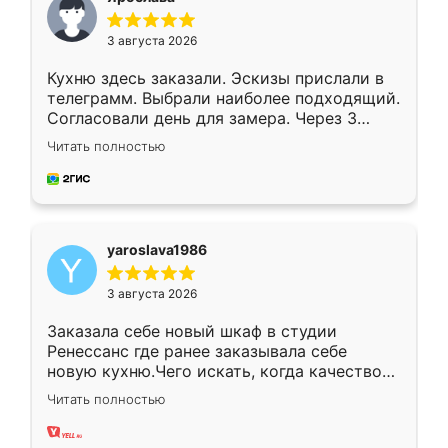
3 августа 2026
Кухню здесь заказали. Эскизы прислали в
телеграмм. Выбрали наиболее подходящий.
Согласовали день для замера. Через 3
недели кухня была уже готова. Остались
Читать полностью
довольны работой. Спасибо Ренессанс
мебель за качественную работу!
yaroslava1986
3 августа 2026
Заказала себе новый шкаф в студии
Ренессанс где ранее заказывала себе
новую кухню.Чего искать, когда качеством
вполне довольна. Служит кухня уже почти
Читать полностью
два года, нареканий нет.