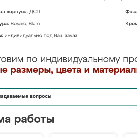
ал корпуса:
ДСП
Фаса
ура:
Boyard, Blum
Кром
ы:
индивидуально под Ваш заказ
товим по индивидуальному про
е размеры, цвета и материа
задаваемые вопросы
ма работы