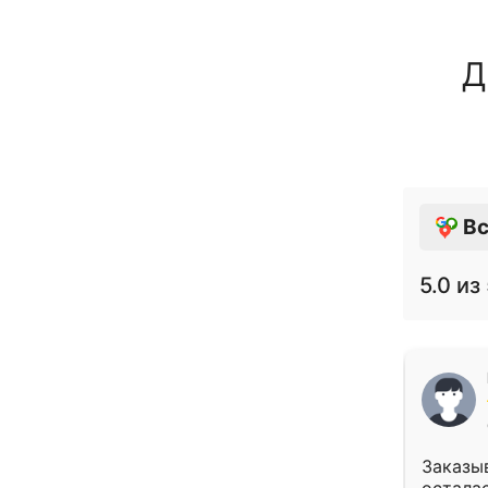
Д
Вс
5.0
из 
Заказыв