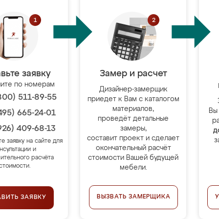
вьте заявку
Замер и расчет
ите по номерам
Дизайнер-замерщик
800) 511-89-55
приедет к Вам с каталогом
материалов,
Вы
495) 665-24-01
проведёт детальные
р
926) 409-68-13
замеры,
д
составит проект и сделает
з
те заявку на сайте для
окончательный расчёт
нсультации и
стоимости Вашей будущей
ительного расчёта
стоимости.
мебели.
ВЫЗВАТЬ ЗАМЕРЩИКА
АВИТЬ ЗАЯВКУ