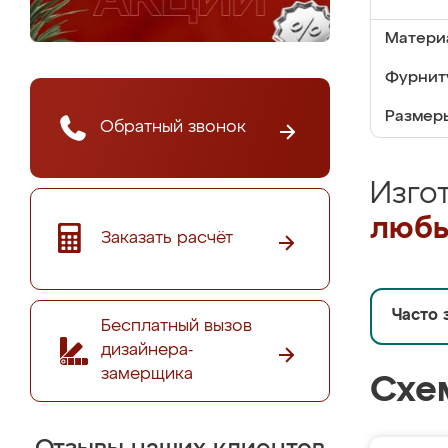
Матери
Фурнит
Размер
Обратный звонок
Изго
любы
Заказать расчёт
Часто 
Бесплатный вызов
дизайнера-
замерщика
Схе