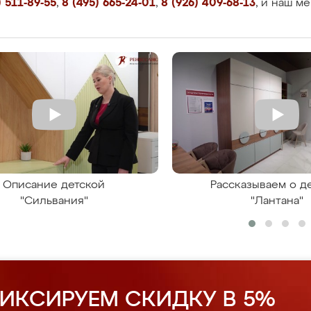
 511-89-55
,
8 (495) 665-24-01
,
8 (926) 409-68-13
, и наш м
Описание детской
Рассказываем о д
"Сильвания"
"Лантана"
ИКСИРУЕМ СКИДКУ В 5%