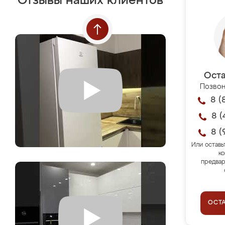
Отзывы наших клиентов
Оста
Позвон
8 (
8 (
8 (
Или оставь
ко
предвар
ОСТ