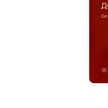
Д
Ост