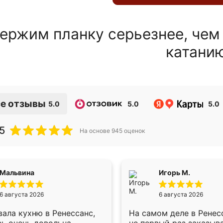
ержим планку серьезнее, чем
катани
е отзывы
5.0
5.0
5.0
5
На основе
945
оценок
Мальвина
Игорь М.
6 августа 2026
6 августа 2026
ала кухню в Ренессанс,
На самом деле в Ренес