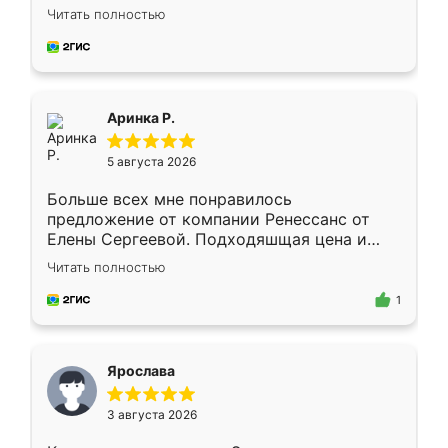
Замерщик приехал в субботу, подошёл к
Читать полностью
делу со всей ответственностью. Собрали
за день, ребята работали аккуратно, даже
пыли почти не было. Качество отличное,
ящики ходят плавно, ничего не скрипит.
Всё подошло как влитое.
Аринка Р.
5 августа 2026
Больше всех мне понравилось
предложение от компании Ренессанс от
Елены Сергеевой. Подходяшщая цена и
короткие сроки изготовления. Приехавший
Читать полностью
для замера сотрудник Владислав
предложил по моему эскизу самый
1
подходящий вариант шкафа. Немного его
видоизменил, получилось даже лучше, чем
я хотела.
Ярослава
3 августа 2026