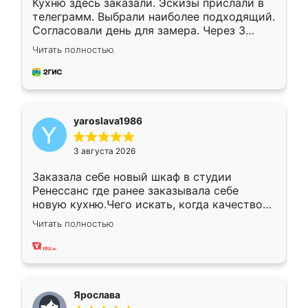
Кухню здесь заказали. Эскизы прислали в
телеграмм. Выбрали наиболее подходящий.
Согласовали день для замера. Через 3
недели кухня была уже готова. Остались
Читать полностью
довольны работой. Спасибо Ренессанс
мебель за качественную работу!
yaroslava1986
3 августа 2026
Заказала себе новый шкаф в студии
Ренессанс где ранее заказывала себе
новую кухню.Чего искать, когда качеством
вполне довольна. Служит кухня уже почти
Читать полностью
два года, нареканий нет.
Ярослава