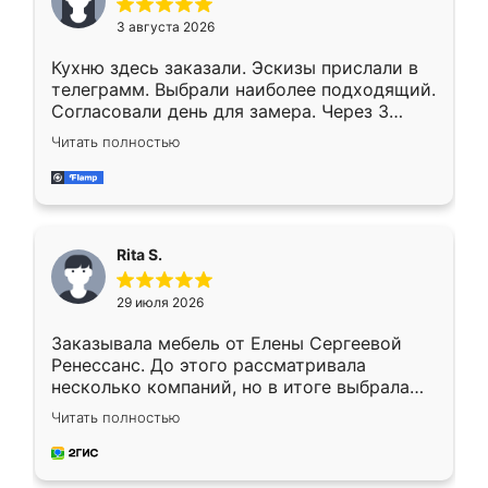
3 августа 2026
Кухню здесь заказали. Эскизы прислали в
телеграмм. Выбрали наиболее подходящий.
Согласовали день для замера. Через 3
недели кухня была уже готова. Остались
Читать полностью
довольны работой. Спасибо Ренессанс
мебель за качественную работу!
Rita S.
29 июля 2026
Заказывала мебель от Елены Сергеевой
Ренессанс. До этого рассматривала
несколько компаний, но в итоге выбрала
эту. Сначала обговорили условия, потом
Читать полностью
приехал замерщик, всё спокойно объяснил
и снял размеры. Изготовили в срок, с
доставкой тоже никаких проблем не