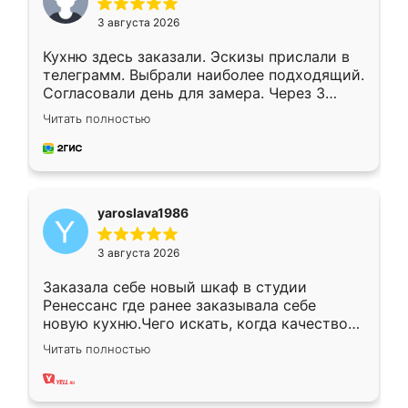
3 августа 2026
Кухню здесь заказали. Эскизы прислали в
телеграмм. Выбрали наиболее подходящий.
Согласовали день для замера. Через 3
недели кухня была уже готова. Остались
Читать полностью
довольны работой. Спасибо Ренессанс
мебель за качественную работу!
yaroslava1986
3 августа 2026
Заказала себе новый шкаф в студии
Ренессанс где ранее заказывала себе
новую кухню.Чего искать, когда качеством
вполне довольна. Служит кухня уже почти
Читать полностью
два года, нареканий нет.