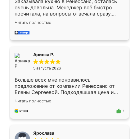
Заказывала кухню в Ренессанс, осталась
очень довольна. Менеджер всё быстро
посчитала, на вопросы отвечала сразу.
Замерщик приехал в субботу, подошёл к
Читать полностью
делу со всей ответственностью. Собрали
за день, ребята работали аккуратно, даже
пыли почти не было. Качество отличное,
ящики ходят плавно, ничего не скрипит.
Всё подошло как влитое.
Аринка Р.
5 августа 2026
Больше всех мне понравилось
предложение от компании Ренессанс от
Елены Сергеевой. Подходяшщая цена и
короткие сроки изготовления. Приехавший
Читать полностью
для замера сотрудник Владислав
предложил по моему эскизу самый
1
подходящий вариант шкафа. Немного его
видоизменил, получилось даже лучше, чем
я хотела.
Ярослава