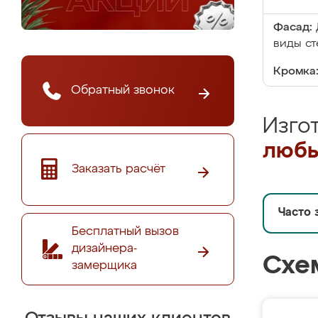
Фасад:
виды ст
Кромка
Обратный звонок
Изго
любы
Заказать расчёт
Часто 
Бесплатный вызов
дизайнера-
Схе
замерщика