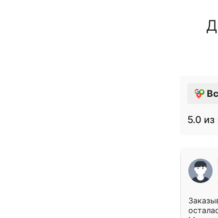
Д
Вс
5.0
из 
Заказыв
осталас