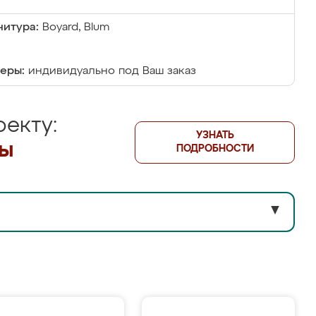
итура:
Boyard, Blum
еры:
индивидуально под Ваш заказ
екту:
УЗНАТЬ
лы
ПОДРОБНОСТИ
▼