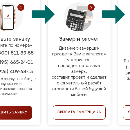
вьте заявку
Замер и расчет
ите по номерам
Дизайнер-замерщик
800) 511-89-55
приедет к Вам с каталогом
материалов,
Вы
495) 665-24-01
проведёт детальные
р
926) 409-68-13
замеры,
д
составит проект и сделает
з
те заявку на сайте для
окончательный расчёт
нсультации и
стоимости Вашей будущей
ительного расчёта
стоимости.
мебели.
ВЫЗВАТЬ ЗАМЕРЩИКА
АВИТЬ ЗАЯВКУ