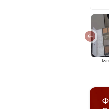
Мат
Ф