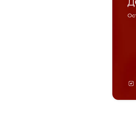
Д
Ост