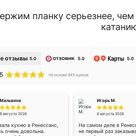
ержим планку серьезнее, чем
катани
е отзывы
5.0
5.0
5.0
5
На основе
945
оценок
Мальвина
Игорь М.
6 августа 2026
6 августа 2026
ала кухню в Ренессанс,
На самом деле в Ренес
ь очень довольна.
не первый раз заказыв