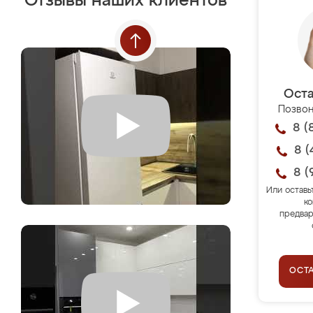
Отзывы наших клиентов
Оста
Позвон
8 (
8 (
8 (
Или оставь
ко
предвар
ОСТ