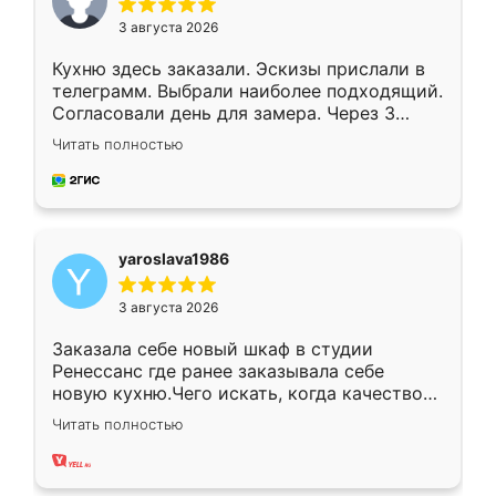
3 августа 2026
Кухню здесь заказали. Эскизы прислали в
телеграмм. Выбрали наиболее подходящий.
Согласовали день для замера. Через 3
недели кухня была уже готова. Остались
Читать полностью
довольны работой. Спасибо Ренессанс
мебель за качественную работу!
yaroslava1986
3 августа 2026
Заказала себе новый шкаф в студии
Ренессанс где ранее заказывала себе
новую кухню.Чего искать, когда качеством
вполне довольна. Служит кухня уже почти
Читать полностью
два года, нареканий нет.