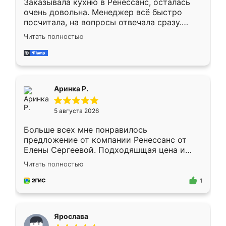
Заказывала кухню в Ренессанс, осталась
очень довольна. Менеджер всё быстро
посчитала, на вопросы отвечала сразу.
Замерщик приехал в субботу, подошёл к
Читать полностью
делу со всей ответственностью. Собрали
за день, ребята работали аккуратно, даже
пыли почти не было. Качество отличное,
ящики ходят плавно, ничего не скрипит.
Всё подошло как влитое.
Аринка Р.
5 августа 2026
Больше всех мне понравилось
предложение от компании Ренессанс от
Елены Сергеевой. Подходяшщая цена и
короткие сроки изготовления. Приехавший
Читать полностью
для замера сотрудник Владислав
предложил по моему эскизу самый
1
подходящий вариант шкафа. Немного его
видоизменил, получилось даже лучше, чем
я хотела.
Ярослава