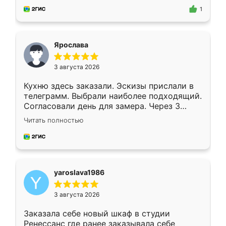
предложил по моему эскизу самый
1
подходящий вариант шкафа. Немного его
видоизменил, получилось даже лучше, чем
я хотела.
Ярослава
3 августа 2026
Кухню здесь заказали. Эскизы прислали в
телеграмм. Выбрали наиболее подходящий.
Согласовали день для замера. Через 3
недели кухня была уже готова. Остались
Читать полностью
довольны работой. Спасибо Ренессанс
мебель за качественную работу!
yaroslava1986
3 августа 2026
Заказала себе новый шкаф в студии
Ренессанс где ранее заказывала себе