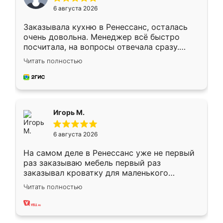
6 августа 2026
Заказывала кухню в Ренессанс, осталась
очень довольна. Менеджер всё быстро
посчитала, на вопросы отвечала сразу.
Замерщик приехал в субботу, подошёл к
Читать полностью
делу со всей ответственностью. Собрали
за день, ребята работали аккуратно, даже
пыли почти не было. Качество отличное,
ящики ходят плавно, ничего не скрипит.
Всё подошло как влитое.
Игорь М.
6 августа 2026
На самом деле в Ренессанс уже не первый
раз заказываю мебель первый раз
заказывал кроватку для маленького
ребёнка при его рождении ,во второй раз
Читать полностью
заказал шкаф-купе. По качеству очень
хорошее сборка достаточно быстрая,
также адекватные цены. До этого
сравнивал с разными конкурентами в этом