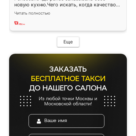
новую кухню.Чего искать, когда качеством
вполне довольна. Служит кухня уже почти
Читать полностью
два года, нареканий нет.
Еще
ЗАКАЗАТЬ
БЕСПЛАТНОЕ ТАКСИ
ДО НАШЕГО САЛОНА
Из любой точки Москвы и
Московской области!