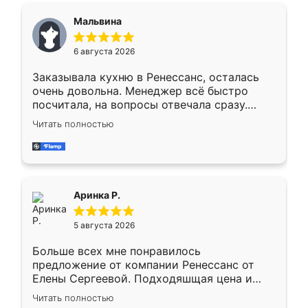
сегменте ,выбор у конкурентов куда
Мальвина
меньше, здесь же он более разнообразный.
Мне нравится ,если что-то потребуется из
6 августа 2026
мебели буду заказывать только здесь.
Заказывала кухню в Ренессанс, осталась
очень довольна. Менеджер всё быстро
посчитала, на вопросы отвечала сразу.
Замерщик приехал в субботу, подошёл к
Читать полностью
делу со всей ответственностью. Собрали
за день, ребята работали аккуратно, даже
пыли почти не было. Качество отличное,
ящики ходят плавно, ничего не скрипит.
Всё подошло как влитое.
Аринка Р.
5 августа 2026
Больше всех мне понравилось
предложение от компании Ренессанс от
Елены Сергеевой. Подходяшщая цена и
короткие сроки изготовления. Приехавший
Читать полностью
для замера сотрудник Владислав