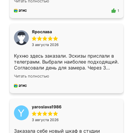
Читать полностью
для замера сотрудник Владислав
предложил по моему эскизу самый
1
подходящий вариант шкафа. Немного его
видоизменил, получилось даже лучше, чем
я хотела.
Ярослава
3 августа 2026
Кухню здесь заказали. Эскизы прислали в
телеграмм. Выбрали наиболее подходящий.
Согласовали день для замера. Через 3
недели кухня была уже готова. Остались
Читать полностью
довольны работой. Спасибо Ренессанс
мебель за качественную работу!
yaroslava1986
3 августа 2026
Заказала себе новый шкаф в студии