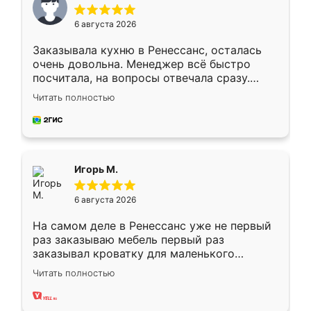
6 августа 2026
Заказывала кухню в Ренессанс, осталась
очень довольна. Менеджер всё быстро
посчитала, на вопросы отвечала сразу.
Замерщик приехал в субботу, подошёл к
Читать полностью
делу со всей ответственностью. Собрали
за день, ребята работали аккуратно, даже
пыли почти не было. Качество отличное,
ящики ходят плавно, ничего не скрипит.
Всё подошло как влитое.
Игорь М.
6 августа 2026
На самом деле в Ренессанс уже не первый
раз заказываю мебель первый раз
заказывал кроватку для маленького
ребёнка при его рождении ,во второй раз
Читать полностью
заказал шкаф-купе. По качеству очень
хорошее сборка достаточно быстрая,
также адекватные цены. До этого