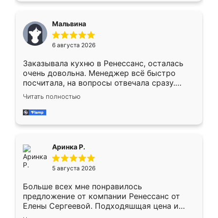
сравнивал с разными конкурентами в этом
сегменте ,выбор у конкурентов куда
Мальвина
меньше, здесь же он более разнообразный.
Мне нравится ,если что-то потребуется из
6 августа 2026
мебели буду заказывать только здесь.
Заказывала кухню в Ренессанс, осталась
очень довольна. Менеджер всё быстро
посчитала, на вопросы отвечала сразу.
Замерщик приехал в субботу, подошёл к
Читать полностью
делу со всей ответственностью. Собрали
за день, ребята работали аккуратно, даже
пыли почти не было. Качество отличное,
ящики ходят плавно, ничего не скрипит.
Всё подошло как влитое.
Аринка Р.
5 августа 2026
Больше всех мне понравилось
предложение от компании Ренессанс от
Елены Сергеевой. Подходяшщая цена и
короткие сроки изготовления. Приехавший