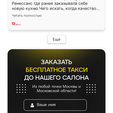
Ренессанс где ранее заказывала себе
новую кухню.Чего искать, когда качеством
вполне довольна. Служит кухня уже почти
Читать полностью
два года, нареканий нет.
Еще
ЗАКАЗАТЬ
БЕСПЛАТНОЕ ТАКСИ
ДО НАШЕГО САЛОНА
Из любой точки Москвы и
Московской области!