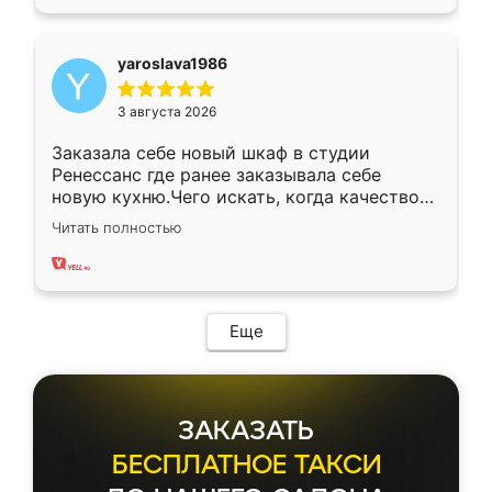
yaroslava1986
3 августа 2026
Заказала себе новый шкаф в студии
Ренессанс где ранее заказывала себе
новую кухню.Чего искать, когда качеством
вполне довольна. Служит кухня уже почти
Читать полностью
два года, нареканий нет.
Еще
ЗАКАЗАТЬ
БЕСПЛАТНОЕ ТАКСИ