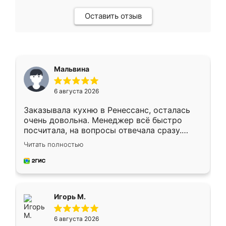
Оставить отзыв
Мальвина
6 августа 2026
Заказывала кухню в Ренессанс, осталась
очень довольна. Менеджер всё быстро
посчитала, на вопросы отвечала сразу.
Замерщик приехал в субботу, подошёл к
Читать полностью
делу со всей ответственностью. Собрали
за день, ребята работали аккуратно, даже
пыли почти не было. Качество отличное,
ящики ходят плавно, ничего не скрипит.
Всё подошло как влитое.
Игорь М.
6 августа 2026