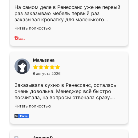
На самом деле в Ренессанс уже не первый
раз заказываю мебель первый раз
заказывал кроватку для маленького
ребёнка при его рождении ,во второй раз
Читать полностью
заказал шкаф-купе. По качеству очень
хорошее сборка достаточно быстрая,
также адекватные цены. До этого
сравнивал с разными конкурентами в этом
сегменте ,выбор у конкурентов куда
Мальвина
меньше, здесь же он более разнообразный.
Мне нравится ,если что-то потребуется из
6 августа 2026
мебели буду заказывать только здесь.
Заказывала кухню в Ренессанс, осталась
очень довольна. Менеджер всё быстро
посчитала, на вопросы отвечала сразу.
Замерщик приехал в субботу, подошёл к
Читать полностью
делу со всей ответственностью. Собрали
за день, ребята работали аккуратно, даже
пыли почти не было. Качество отличное,
ящики ходят плавно, ничего не скрипит.
Всё подошло как влитое.
Аринка Р.