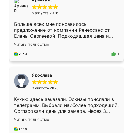
5 августа 2026
Больше всех мне понравилось
предложение от компании Ренессанс от
Елены Сергеевой. Подходяшщая цена и
короткие сроки изготовления. Приехавший
Читать полностью
для замера сотрудник Владислав
предложил по моему эскизу самый
1
подходящий вариант шкафа. Немного его
видоизменил, получилось даже лучше, чем
я хотела.
Ярослава
3 августа 2026
Кухню здесь заказали. Эскизы прислали в
телеграмм. Выбрали наиболее подходящий.
Согласовали день для замера. Через 3
недели кухня была уже готова. Остались
Читать полностью
довольны работой. Спасибо Ренессанс
мебель за качественную работу!