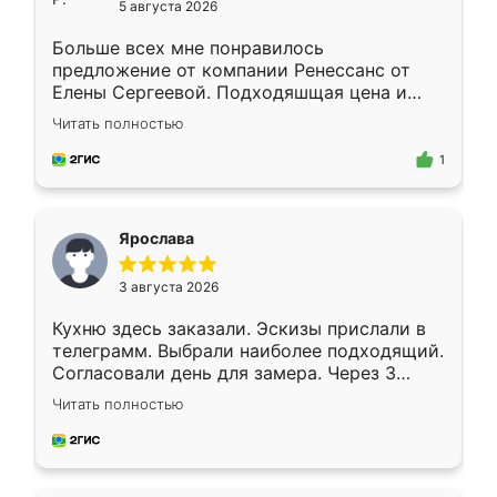
5 августа 2026
Больше всех мне понравилось
предложение от компании Ренессанс от
Елены Сергеевой. Подходяшщая цена и
короткие сроки изготовления. Приехавший
Читать полностью
для замера сотрудник Владислав
предложил по моему эскизу самый
1
подходящий вариант шкафа. Немного его
видоизменил, получилось даже лучше, чем
я хотела.
Ярослава
3 августа 2026
Кухню здесь заказали. Эскизы прислали в
телеграмм. Выбрали наиболее подходящий.
Согласовали день для замера. Через 3
недели кухня была уже готова. Остались
Читать полностью
довольны работой. Спасибо Ренессанс
мебель за качественную работу!