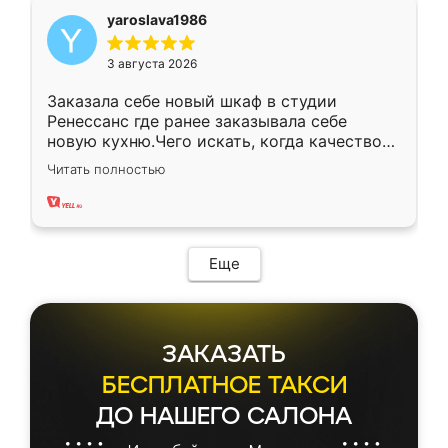
yaroslava1986
3 августа 2026
Заказала себе новый шкаф в студии
Ренессанс где ранее заказывала себе
новую кухню.Чего искать, когда качеством
вполне довольна. Служит кухня уже почти
Читать полностью
два года, нареканий нет.
Еще
ЗАКАЗАТЬ
БЕСПЛАТНОЕ ТАКСИ
ДО НАШЕГО САЛОНА