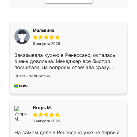
Мальвина
6 августа 2026
Заказывала кухню в Ренессанс, осталась
очень довольна. Менеджер всё быстро
посчитала, на вопросы отвечала сразу.
Замерщик приехал в субботу, подошёл к
Читать полностью
делу со всей ответственностью. Собрали
за день, ребята работали аккуратно, даже
пыли почти не было. Качество отличное,
ящики ходят плавно, ничего не скрипит.
Всё подошло как влитое.
Игорь М.
6 августа 2026
На самом деле в Ренессанс уже не первый