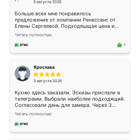
5 августа 2026
Больше всех мне понравилось
предложение от компании Ренессанс от
Елены Сергеевой. Подходяшщая цена и
короткие сроки изготовления. Приехавший
Читать полностью
для замера сотрудник Владислав
предложил по моему эскизу самый
1
подходящий вариант шкафа. Немного его
видоизменил, получилось даже лучше, чем
я хотела.
Ярослава
3 августа 2026
Кухню здесь заказали. Эскизы прислали в
телеграмм. Выбрали наиболее подходящий.
Согласовали день для замера. Через 3
недели кухня была уже готова. Остались
Читать полностью
довольны работой. Спасибо Ренессанс
мебель за качественную работу!