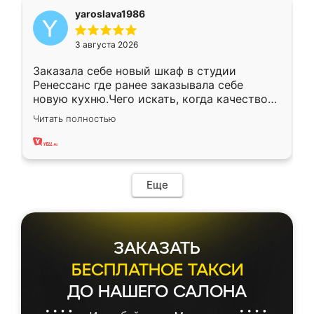
yaroslava1986
3 августа 2026
Заказала себе новый шкаф в студии
Ренессанс где ранее заказывала себе
новую кухню.Чего искать, когда качеством
вполне довольна. Служит кухня уже почти
Читать полностью
два года, нареканий нет.
Еще
ЗАКАЗАТЬ
БЕСПЛАТНОЕ ТАКСИ
ДО НАШЕГО САЛОНА