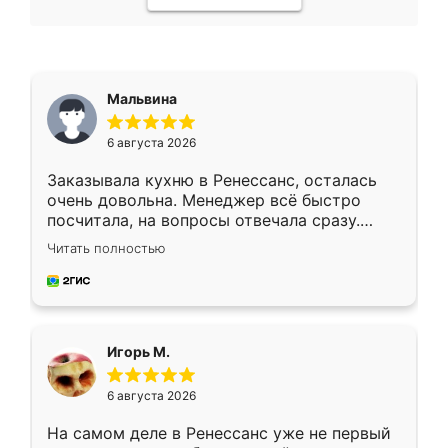
Мальвина
6 августа 2026
Заказывала кухню в Ренессанс, осталась
очень довольна. Менеджер всё быстро
посчитала, на вопросы отвечала сразу.
Замерщик приехал в субботу, подошёл к
Читать полностью
делу со всей ответственностью. Собрали
за день, ребята работали аккуратно, даже
пыли почти не было. Качество отличное,
ящики ходят плавно, ничего не скрипит.
Всё подошло как влитое.
Игорь М.
6 августа 2026
На самом деле в Ренессанс уже не первый