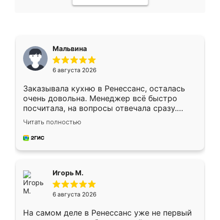
Мальвина
6 августа 2026
Заказывала кухню в Ренессанс, осталась
очень довольна. Менеджер всё быстро
посчитала, на вопросы отвечала сразу.
Замерщик приехал в субботу, подошёл к
Читать полностью
делу со всей ответственностью. Собрали
за день, ребята работали аккуратно, даже
пыли почти не было. Качество отличное,
ящики ходят плавно, ничего не скрипит.
Всё подошло как влитое.
Игорь М.
6 августа 2026
На самом деле в Ренессанс уже не первый