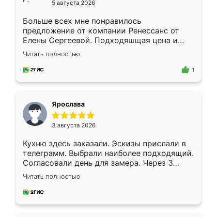
5 августа 2026
Больше всех мне понравилось
предложение от компании Ренессанс от
Елены Сергеевой. Подходяшщая цена и
короткие сроки изготовления. Приехавший
Читать полностью
для замера сотрудник Владислав
предложил по моему эскизу самый
1
подходящий вариант шкафа. Немного его
видоизменил, получилось даже лучше, чем
я хотела.
Ярослава
3 августа 2026
Кухню здесь заказали. Эскизы прислали в
телеграмм. Выбрали наиболее подходящий.
Согласовали день для замера. Через 3
недели кухня была уже готова. Остались
Читать полностью
довольны работой. Спасибо Ренессанс
мебель за качественную работу!