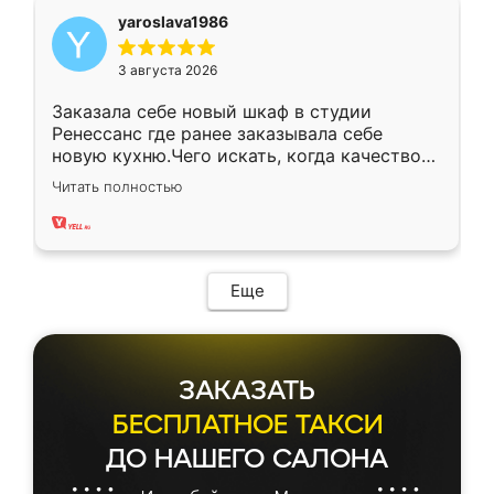
yaroslava1986
3 августа 2026
Заказала себе новый шкаф в студии
Ренессанс где ранее заказывала себе
новую кухню.Чего искать, когда качеством
вполне довольна. Служит кухня уже почти
Читать полностью
два года, нареканий нет.
Еще
ЗАКАЗАТЬ
БЕСПЛАТНОЕ ТАКСИ
ДО НАШЕГО САЛОНА