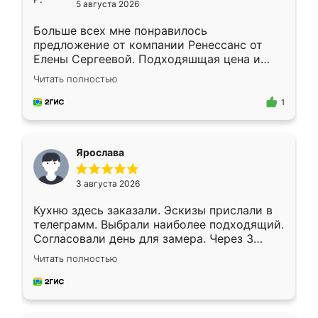
5 августа 2026
Больше всех мне понравилось
предложение от компании Ренессанс от
Елены Сергеевой. Подходяшщая цена и
короткие сроки изготовления. Приехавший
Читать полностью
для замера сотрудник Владислав
предложил по моему эскизу самый
1
подходящий вариант шкафа. Немного его
видоизменил, получилось даже лучше, чем
я хотела.
Ярослава
3 августа 2026
Кухню здесь заказали. Эскизы прислали в
телеграмм. Выбрали наиболее подходящий.
Согласовали день для замера. Через 3
недели кухня была уже готова. Остались
Читать полностью
довольны работой. Спасибо Ренессанс
мебель за качественную работу!