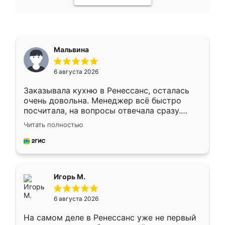
Мальвина
6 августа 2026
Заказывала кухню в Ренессанс, осталась
очень довольна. Менеджер всё быстро
посчитала, на вопросы отвечала сразу.
Замерщик приехал в субботу, подошёл к
Читать полностью
делу со всей ответственностью. Собрали
за день, ребята работали аккуратно, даже
пыли почти не было. Качество отличное,
ящики ходят плавно, ничего не скрипит.
Всё подошло как влитое.
Игорь М.
6 августа 2026
На самом деле в Ренессанс уже не первый