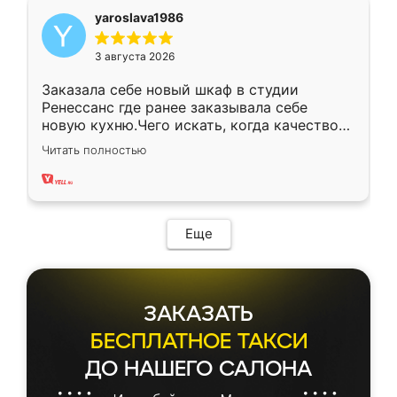
yaroslava1986
3 августа 2026
Заказала себе новый шкаф в студии
Ренессанс где ранее заказывала себе
новую кухню.Чего искать, когда качеством
вполне довольна. Служит кухня уже почти
Читать полностью
два года, нареканий нет.
Еще
ЗАКАЗАТЬ
БЕСПЛАТНОЕ ТАКСИ
ДО НАШЕГО САЛОНА