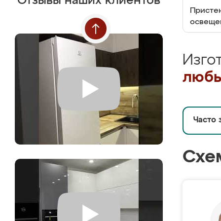
Отзывы наших клиентов
Пристен
освеще
Изго
любы
Часто 
Схе