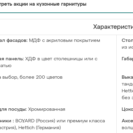
реть акции на кухонные гарнитуры
Характерист
ал фасадов:
МДФ с акриловым покрытием
Сто
из и
я панель:
ХДФ в цвет столешницы или с
Габа
чатью
а выбор, более 200 цветов
Выка
танд
Hett
без 
ля посуды:
Хромированная
Цоко
ники :
BOYARD (Россия) или премиум класса
Аксе
встрия), Hettich (Германия)
волш