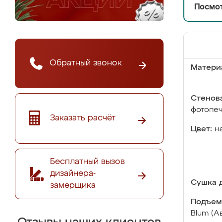
Посмот
Обратный звонок
Матери
Стенова
фотопе
Заказать расчёт
Цвет:
н
Бесплатный вызов
дизайнера-
Сушка д
замерщика
Подъем
Blum (А