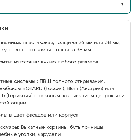
▼
ики
лешница:
пластиковая, толщина 26 мм или 38 мм;
скусственного камня, толщина 38 мм
риты:
изготовим кухню любого размера
тные системы :
ПВШ полного открывания,
ембоксы BOYARD (Россия), Blum (Австрия) или
ich (Германия) с плавным закрыванием дверок или
этой опции
ль:
в цвет фасадов или корпуса
ссуары:
Выкатные корзины, бутылочницы,
ебные уголки, карусели