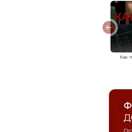
Как 
Ф
Д
Ост