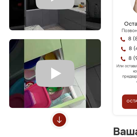
Оста
Позвон
8 (
8 (
8 (
Или оставь
ко
предвар
ОСТ
Ваша