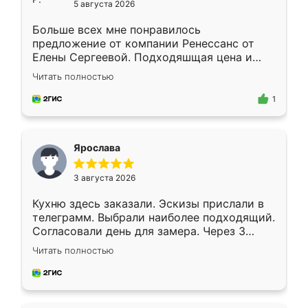
5 августа 2026
Больше всех мне понравилось
предложение от компании Ренессанс от
Елены Сергеевой. Подходяшщая цена и
короткие сроки изготовления. Приехавший
Читать полностью
для замера сотрудник Владислав
предложил по моему эскизу самый
1
подходящий вариант шкафа. Немного его
видоизменил, получилось даже лучше, чем
я хотела.
Ярослава
3 августа 2026
Кухню здесь заказали. Эскизы прислали в
телеграмм. Выбрали наиболее подходящий.
Согласовали день для замера. Через 3
недели кухня была уже готова. Остались
Читать полностью
довольны работой. Спасибо Ренессанс
мебель за качественную работу!