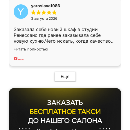
yaroslava1986
3 августа 2026
Заказала себе новый шкаф в студии
Ренессанс где ранее заказывала себе
новую кухню.Чего искать, когда качеством
вполне довольна. Служит кухня уже почти
Читать полностью
два года, нареканий нет.
Еще
ЗАКАЗАТЬ
БЕСПЛАТНОЕ ТАКСИ
ДО НАШЕГО САЛОНА