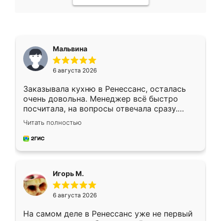
Мальвина
6 августа 2026
Заказывала кухню в Ренессанс, осталась
очень довольна. Менеджер всё быстро
посчитала, на вопросы отвечала сразу.
Замерщик приехал в субботу, подошёл к
Читать полностью
делу со всей ответственностью. Собрали
за день, ребята работали аккуратно, даже
пыли почти не было. Качество отличное,
ящики ходят плавно, ничего не скрипит.
Всё подошло как влитое.
Игорь М.
6 августа 2026
На самом деле в Ренессанс уже не первый