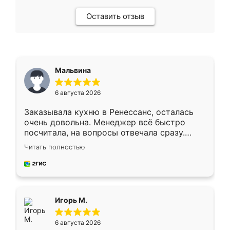
Оставить отзыв
Мальвина
6 августа 2026
Заказывала кухню в Ренессанс, осталась
очень довольна. Менеджер всё быстро
посчитала, на вопросы отвечала сразу.
Замерщик приехал в субботу, подошёл к
Читать полностью
делу со всей ответственностью. Собрали
за день, ребята работали аккуратно, даже
пыли почти не было. Качество отличное,
ящики ходят плавно, ничего не скрипит.
Всё подошло как влитое.
Игорь М.
6 августа 2026