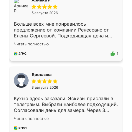
5 августа 2026
Больше всех мне понравилось
предложение от компании Ренессанс от
Елены Сергеевой. Подходяшщая цена и
короткие сроки изготовления. Приехавший
Читать полностью
для замера сотрудник Владислав
предложил по моему эскизу самый
1
подходящий вариант шкафа. Немного его
видоизменил, получилось даже лучше, чем
я хотела.
Ярослава
3 августа 2026
Кухню здесь заказали. Эскизы прислали в
телеграмм. Выбрали наиболее подходящий.
Согласовали день для замера. Через 3
недели кухня была уже готова. Остались
Читать полностью
довольны работой. Спасибо Ренессанс
мебель за качественную работу!