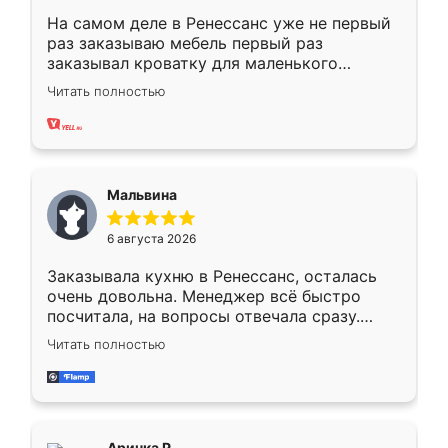
На самом деле в Ренессанс уже не первый
раз заказываю мебель первый раз
заказывал кроватку для маленького
ребёнка при его рождении ,во второй раз
Читать полностью
заказал шкаф-купе. По качеству очень
хорошее сборка достаточно быстрая,
также адекватные цены. До этого
сравнивал с разными конкурентами в этом
сегменте ,выбор у конкурентов куда
Мальвина
меньше, здесь же он более разнообразный.
Мне нравится ,если что-то потребуется из
6 августа 2026
мебели буду заказывать только здесь.
Заказывала кухню в Ренессанс, осталась
очень довольна. Менеджер всё быстро
посчитала, на вопросы отвечала сразу.
Замерщик приехал в субботу, подошёл к
Читать полностью
делу со всей ответственностью. Собрали
за день, ребята работали аккуратно, даже
пыли почти не было. Качество отличное,
ящики ходят плавно, ничего не скрипит.
Всё подошло как влитое.
Аринка Р.