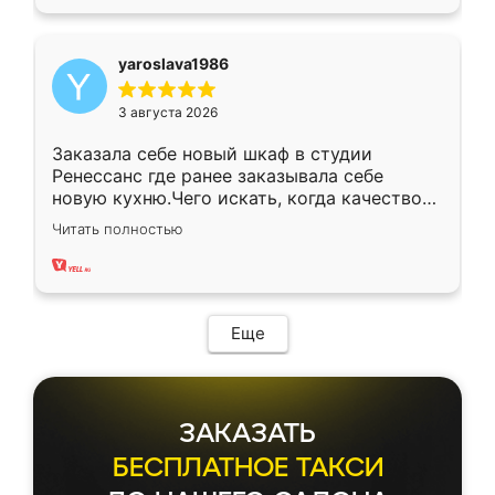
yaroslava1986
3 августа 2026
Заказала себе новый шкаф в студии
Ренессанс где ранее заказывала себе
новую кухню.Чего искать, когда качеством
вполне довольна. Служит кухня уже почти
Читать полностью
два года, нареканий нет.
Еще
ЗАКАЗАТЬ
БЕСПЛАТНОЕ ТАКСИ