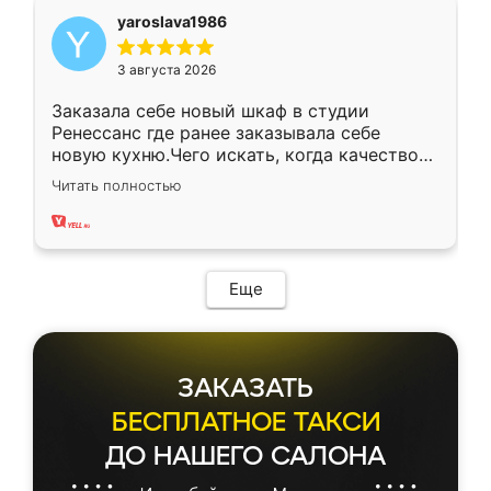
yaroslava1986
3 августа 2026
Заказала себе новый шкаф в студии
Ренессанс где ранее заказывала себе
новую кухню.Чего искать, когда качеством
вполне довольна. Служит кухня уже почти
Читать полностью
два года, нареканий нет.
Еще
ЗАКАЗАТЬ
БЕСПЛАТНОЕ ТАКСИ
ДО НАШЕГО САЛОНА