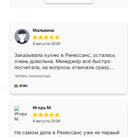
Мальвина
6 августа 2026
Заказывала кухню в Ренессанс, осталась
очень довольна. Менеджер всё быстро
посчитала, на вопросы отвечала сразу.
Замерщик приехал в субботу, подошёл к
Читать полностью
делу со всей ответственностью. Собрали
за день, ребята работали аккуратно, даже
пыли почти не было. Качество отличное,
ящики ходят плавно, ничего не скрипит.
Всё подошло как влитое.
Игорь М.
6 августа 2026
На самом деле в Ренессанс уже не первый