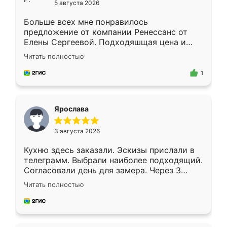
5 августа 2026
Больше всех мне понравилось
предложение от компании Ренессанс от
Елены Сергеевой. Подходяшщая цена и
короткие сроки изготовления. Приехавший
Читать полностью
для замера сотрудник Владислав
предложил по моему эскизу самый
1
подходящий вариант шкафа. Немного его
видоизменил, получилось даже лучше, чем
я хотела.
Ярослава
3 августа 2026
Кухню здесь заказали. Эскизы прислали в
телеграмм. Выбрали наиболее подходящий.
Согласовали день для замера. Через 3
недели кухня была уже готова. Остались
Читать полностью
довольны работой. Спасибо Ренессанс
мебель за качественную работу!