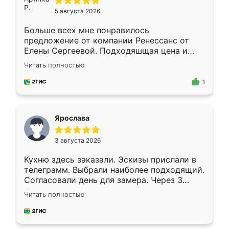
5 августа 2026
Больше всех мне понравилось
предложение от компании Ренессанс от
Елены Сергеевой. Подходяшщая цена и
короткие сроки изготовления. Приехавший
Читать полностью
для замера сотрудник Владислав
предложил по моему эскизу самый
1
подходящий вариант шкафа. Немного его
видоизменил, получилось даже лучше, чем
я хотела.
Ярослава
3 августа 2026
Кухню здесь заказали. Эскизы прислали в
телеграмм. Выбрали наиболее подходящий.
Согласовали день для замера. Через 3
недели кухня была уже готова. Остались
Читать полностью
довольны работой. Спасибо Ренессанс
мебель за качественную работу!