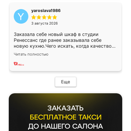
yaroslava1986
3 августа 2026
Заказала себе новый шкаф в студии
Ренессанс где ранее заказывала себе
новую кухню.Чего искать, когда качеством
вполне довольна. Служит кухня уже почти
Читать полностью
два года, нареканий нет.
Еще
ЗАКАЗАТЬ
БЕСПЛАТНОЕ ТАКСИ
ДО НАШЕГО САЛОНА