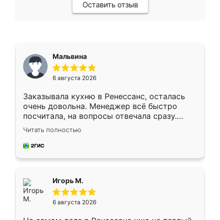
Оставить отзыв
Мальвина
6 августа 2026
Заказывала кухню в Ренессанс, осталась
очень довольна. Менеджер всё быстро
посчитала, на вопросы отвечала сразу.
Замерщик приехал в субботу, подошёл к
Читать полностью
делу со всей ответственностью. Собрали
за день, ребята работали аккуратно, даже
пыли почти не было. Качество отличное,
ящики ходят плавно, ничего не скрипит.
Всё подошло как влитое.
Игорь М.
6 августа 2026