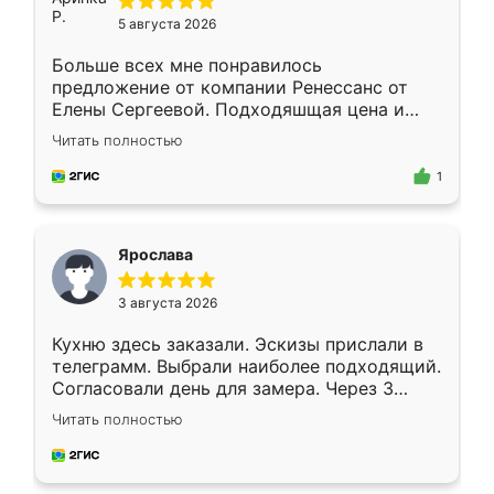
5 августа 2026
Больше всех мне понравилось
предложение от компании Ренессанс от
Елены Сергеевой. Подходяшщая цена и
короткие сроки изготовления. Приехавший
Читать полностью
для замера сотрудник Владислав
предложил по моему эскизу самый
1
подходящий вариант шкафа. Немного его
видоизменил, получилось даже лучше, чем
я хотела.
Ярослава
3 августа 2026
Кухню здесь заказали. Эскизы прислали в
телеграмм. Выбрали наиболее подходящий.
Согласовали день для замера. Через 3
недели кухня была уже готова. Остались
Читать полностью
довольны работой. Спасибо Ренессанс
мебель за качественную работу!