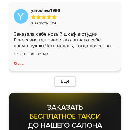
yaroslava1986
3 августа 2026
Заказала себе новый шкаф в студии
Ренессанс где ранее заказывала себе
новую кухню.Чего искать, когда качеством
вполне довольна. Служит кухня уже почти
Читать полностью
два года, нареканий нет.
Еще
ЗАКАЗАТЬ
БЕСПЛАТНОЕ ТАКСИ
ДО НАШЕГО САЛОНА