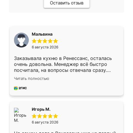
Оставить отзыв
Мальвина
6 августа 2026
Заказывала кухню в Ренессанс, осталась
очень довольна. Менеджер всё быстро
посчитала, на вопросы отвечала сразу.
Замерщик приехал в субботу, подошёл к
Читать полностью
делу со всей ответственностью. Собрали
за день, ребята работали аккуратно, даже
пыли почти не было. Качество отличное,
ящики ходят плавно, ничего не скрипит.
Всё подошло как влитое.
Игорь М.
6 августа 2026