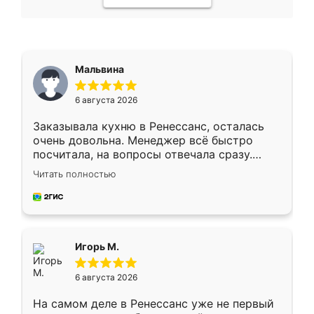
Мальвина
6 августа 2026
Заказывала кухню в Ренессанс, осталась
очень довольна. Менеджер всё быстро
посчитала, на вопросы отвечала сразу.
Замерщик приехал в субботу, подошёл к
Читать полностью
делу со всей ответственностью. Собрали
за день, ребята работали аккуратно, даже
пыли почти не было. Качество отличное,
ящики ходят плавно, ничего не скрипит.
Всё подошло как влитое.
Игорь М.
6 августа 2026
На самом деле в Ренессанс уже не первый