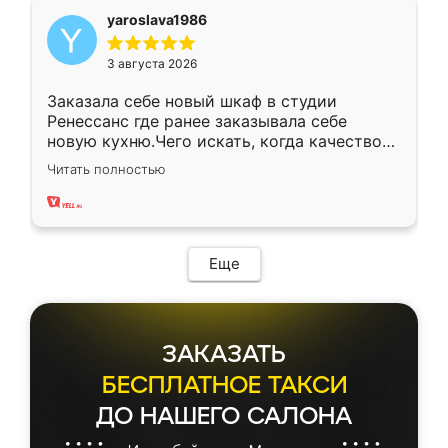
yaroslava1986
3 августа 2026
Заказала себе новый шкаф в студии
Ренессанс где ранее заказывала себе
новую кухню.Чего искать, когда качеством
вполне довольна. Служит кухня уже почти
Читать полностью
два года, нареканий нет.
Еще
ЗАКАЗАТЬ
БЕСПЛАТНОЕ ТАКСИ
ДО НАШЕГО САЛОНА