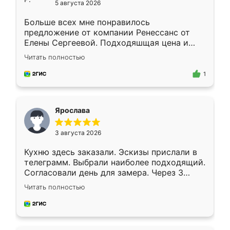
5 августа 2026
Больше всех мне понравилось
предложение от компании Ренессанс от
Елены Сергеевой. Подходяшщая цена и
короткие сроки изготовления. Приехавший
Читать полностью
для замера сотрудник Владислав
предложил по моему эскизу самый
1
подходящий вариант шкафа. Немного его
видоизменил, получилось даже лучше, чем
я хотела.
Ярослава
3 августа 2026
Кухню здесь заказали. Эскизы прислали в
телеграмм. Выбрали наиболее подходящий.
Согласовали день для замера. Через 3
недели кухня была уже готова. Остались
Читать полностью
довольны работой. Спасибо Ренессанс
мебель за качественную работу!