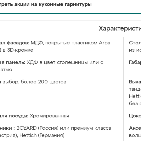
реть акции на кухонные гарнитуры
Характерист
ал фасадов:
МДФ, покрытые пластиком Arpa
Сто
) в 3D-кромке
из и
я панель:
ХДФ в цвет столешницы или с
Габа
чатью
а выбор, более 200 цветов
Выка
танд
Hett
без 
ля посуды:
Хромированная
Цоко
ники :
BOYARD (Россия) или премиум класса
Аксе
встрия), Hettich (Германия)
волш