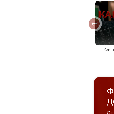
Как 
Ф
Д
Ост