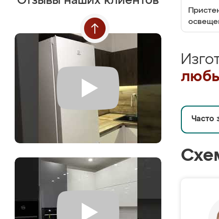
Отзывы наших клиентов
Пристен
освеще
Изго
любы
Часто 
Схе