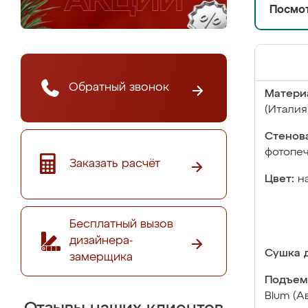
Посмот
Обратный звонок
Матери
(Италия
Стенова
фотопе
Заказать расчёт
Цвет:
н
Бесплатный вызов
дизайнера-
Сушка д
замерщика
Подъем
Blum (А