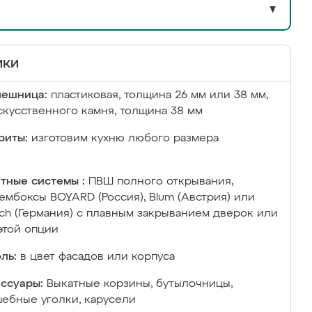
▼
ики
лешница:
пластиковая, толщина 26 мм или 38 мм;
скусственного камня, толщина 38 мм
риты:
изготовим кухню любого размера
тные системы :
ПВШ полного открывания,
ембоксы BOYARD (Россия), Blum (Австрия) или
ich (Германия) с плавным закрыванием дверок или
этой опции
ль:
в цвет фасадов или корпуса
ссуары:
Выкатные корзины, бутылочницы,
ебные уголки, карусели