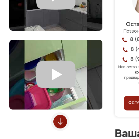
Оста
Позвон
8 (
8 (
8 (
Или оставь
ко
предвар
ОСТ
Ваша