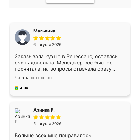
Мальвина
6 августа 2026
Заказывала кухню в Ренессанс, осталась
очень довольна. Менеджер всё быстро
посчитала, на вопросы отвечала сразу.
Замерщик приехал в субботу, подошёл к
Читать полностью
делу со всей ответственностью. Собрали
за день, ребята работали аккуратно, даже
пыли почти не было. Качество отличное,
ящики ходят плавно, ничего не скрипит.
Всё подошло как влитое.
Аринка Р.
5 августа 2026
Больше всех мне понравилось