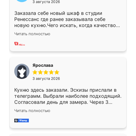
3 августа 2026
Заказала себе новый шкаф в студии
Ренессанс где ранее заказывала себе
новую кухню.Чего искать, когда качеством
вполне довольна. Служит кухня уже почти
Читать полностью
два года, нареканий нет.
Ярослава
3 августа 2026
Кухню здесь заказали. Эскизы прислали в
телеграмм. Выбрали наиболее подходящий.
Согласовали день для замера. Через 3
недели кухня была уже готова. Остались
Читать полностью
довольны работой. Спасибо Ренессанс
мебель за качественную работу!