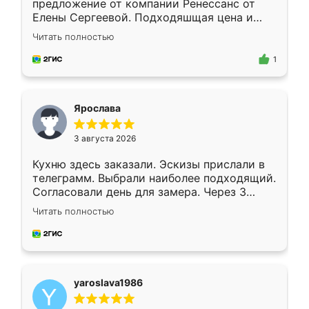
предложение от компании Ренессанс от
Елены Сергеевой. Подходяшщая цена и
короткие сроки изготовления. Приехавший
Читать полностью
для замера сотрудник Владислав
предложил по моему эскизу самый
1
подходящий вариант шкафа. Немного его
видоизменил, получилось даже лучше, чем
я хотела.
Ярослава
3 августа 2026
Кухню здесь заказали. Эскизы прислали в
телеграмм. Выбрали наиболее подходящий.
Согласовали день для замера. Через 3
недели кухня была уже готова. Остались
Читать полностью
довольны работой. Спасибо Ренессанс
мебель за качественную работу!
yaroslava1986