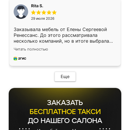
Rita S.
29 июля 2026
Заказывала мебель от Елены Сергеевой
Ренессанс. До этого рассматривала
несколько компаний, но в итоге выбрала
эту. Сначала обговорили условия, потом
Читать полностью
приехал замерщик, всё спокойно объяснил
и снял размеры. Изготовили в срок, с
доставкой тоже никаких проблем не
возникло. Сборку выполнили аккуратно,
мебель сразу встала на свое место без
Еще
каких-либо доработок. Качеством осталась
довольна, все выглядит так, как и ожидала.
ЗАКАЗАТЬ
БЕСПЛАТНОЕ ТАКСИ
ДО НАШЕГО САЛОНА