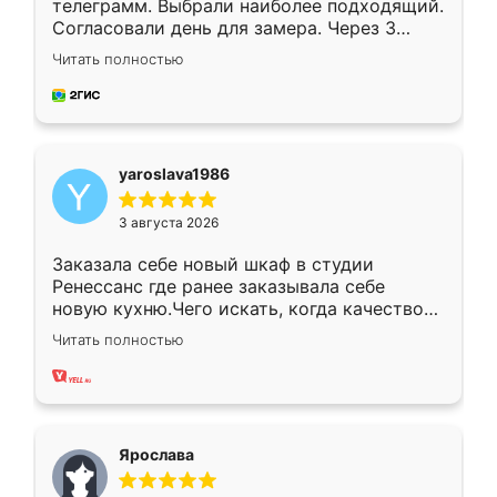
телеграмм. Выбрали наиболее подходящий.
Согласовали день для замера. Через 3
недели кухня была уже готова. Остались
Читать полностью
довольны работой. Спасибо Ренессанс
мебель за качественную работу!
yaroslava1986
3 августа 2026
Заказала себе новый шкаф в студии
Ренессанс где ранее заказывала себе
новую кухню.Чего искать, когда качеством
вполне довольна. Служит кухня уже почти
Читать полностью
два года, нареканий нет.
Ярослава