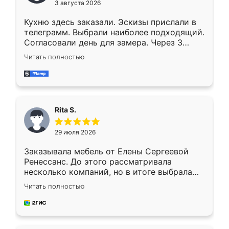
3 августа 2026
Кухню здесь заказали. Эскизы прислали в
телеграмм. Выбрали наиболее подходящий.
Согласовали день для замера. Через 3
недели кухня была уже готова. Остались
Читать полностью
довольны работой. Спасибо Ренессанс
мебель за качественную работу!
Rita S.
29 июля 2026
Заказывала мебель от Елены Сергеевой
Ренессанс. До этого рассматривала
несколько компаний, но в итоге выбрала
эту. Сначала обговорили условия, потом
Читать полностью
приехал замерщик, всё спокойно объяснил
и снял размеры. Изготовили в срок, с
доставкой тоже никаких проблем не
возникло. Сборку выполнили аккуратно,