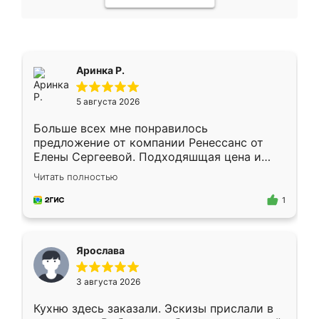
Аринка Р.
5 августа 2026
Больше всех мне понравилось
предложение от компании Ренессанс от
Елены Сергеевой. Подходяшщая цена и
короткие сроки изготовления. Приехавший
Читать полностью
для замера сотрудник Владислав
предложил по моему эскизу самый
1
подходящий вариант шкафа. Немного его
видоизменил, получилось даже лучше, чем
я хотела.
Ярослава
3 августа 2026
Кухню здесь заказали. Эскизы прислали в