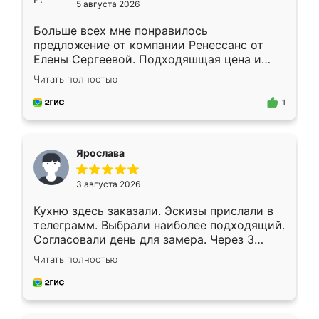
5 августа 2026
Больше всех мне понравилось
предложение от компании Ренессанс от
Елены Сергеевой. Подходяшщая цена и
короткие сроки изготовления. Приехавший
Читать полностью
для замера сотрудник Владислав
предложил по моему эскизу самый
1
подходящий вариант шкафа. Немного его
видоизменил, получилось даже лучше, чем
я хотела.
Ярослава
3 августа 2026
Кухню здесь заказали. Эскизы прислали в
телеграмм. Выбрали наиболее подходящий.
Согласовали день для замера. Через 3
недели кухня была уже готова. Остались
Читать полностью
довольны работой. Спасибо Ренессанс
мебель за качественную работу!