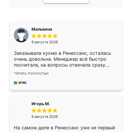
Мальвина
6 августа 2026
Заказывала кухню в Ренессанс, осталась
очень довольна. Менеджер всё быстро
посчитала, на вопросы отвечала сразу.
Замерщик приехал в субботу, подошёл к
Читать полностью
делу со всей ответственностью. Собрали
за день, ребята работали аккуратно, даже
пыли почти не было. Качество отличное,
ящики ходят плавно, ничего не скрипит.
Всё подошло как влитое.
Игорь М.
6 августа 2026
На самом деле в Ренессанс уже не первый