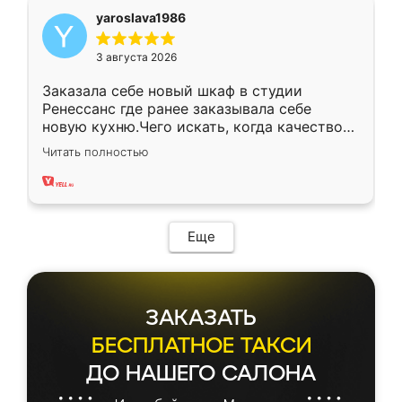
yaroslava1986
3 августа 2026
Заказала себе новый шкаф в студии
Ренессанс где ранее заказывала себе
новую кухню.Чего искать, когда качеством
вполне довольна. Служит кухня уже почти
Читать полностью
два года, нареканий нет.
Еще
ЗАКАЗАТЬ
БЕСПЛАТНОЕ ТАКСИ
ДО НАШЕГО САЛОНА