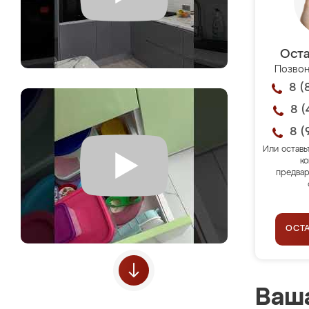
Оста
Позвон
8 (
8 (
8 (
Или оставь
ко
предвар
ОСТ
Ваша