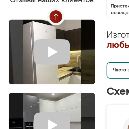
Отзывы наших клиентов
Пристен
освеще
Изго
любы
Часто 
Схе