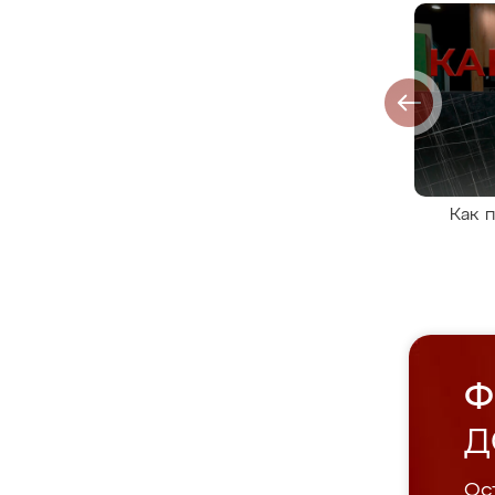
Как 
Ф
Д
Ост