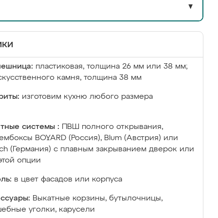
▼
ики
лешница:
пластиковая, толщина 26 мм или 38 мм;
скусственного камня, толщина 38 мм
риты:
изготовим кухню любого размера
тные системы :
ПВШ полного открывания,
ембоксы BOYARD (Россия), Blum (Австрия) или
ich (Германия) с плавным закрыванием дверок или
этой опции
ль:
в цвет фасадов или корпуса
ссуары:
Выкатные корзины, бутылочницы,
ебные уголки, карусели