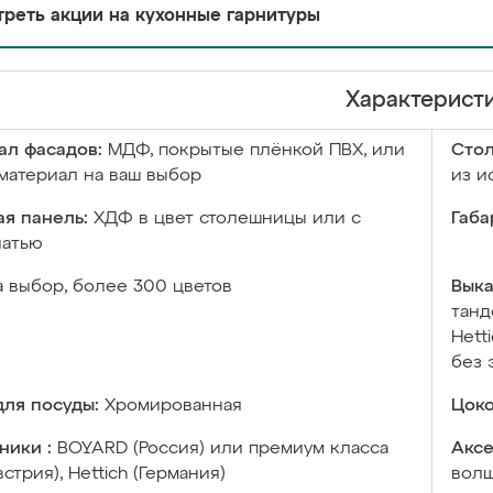
реть акции на кухонные гарнитуры
Характерист
ал фасадов:
МДФ, покрытые плёнкой ПВХ, или
Сто
материал на ваш выбор
из и
я панель:
ХДФ в цвет столешницы или с
Габа
чатью
а выбор, более 300 цветов
Выка
танд
Hett
без 
ля посуды:
Хромированная
Цоко
ники :
BOYARD (Россия) или премиум класса
Аксе
встрия), Hettich (Германия)
волш