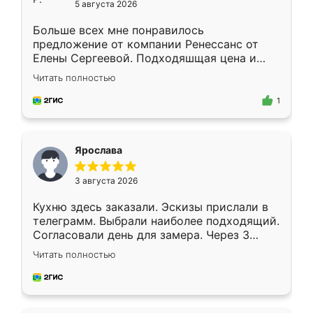
5 августа 2026
Больше всех мне понравилось
предложение от компании Ренессанс от
Елены Сергеевой. Подходяшщая цена и
короткие сроки изготовления. Приехавший
Читать полностью
для замера сотрудник Владислав
предложил по моему эскизу самый
1
подходящий вариант шкафа. Немного его
видоизменил, получилось даже лучше, чем
я хотела.
Ярослава
3 августа 2026
Кухню здесь заказали. Эскизы прислали в
телеграмм. Выбрали наиболее подходящий.
Согласовали день для замера. Через 3
недели кухня была уже готова. Остались
Читать полностью
довольны работой. Спасибо Ренессанс
мебель за качественную работу!