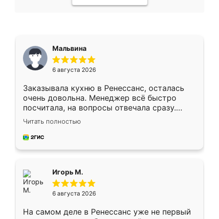
Мальвина
6 августа 2026
Заказывала кухню в Ренессанс, осталась
очень довольна. Менеджер всё быстро
посчитала, на вопросы отвечала сразу.
Замерщик приехал в субботу, подошёл к
Читать полностью
делу со всей ответственностью. Собрали
за день, ребята работали аккуратно, даже
пыли почти не было. Качество отличное,
ящики ходят плавно, ничего не скрипит.
Всё подошло как влитое.
Игорь М.
6 августа 2026
На самом деле в Ренессанс уже не первый