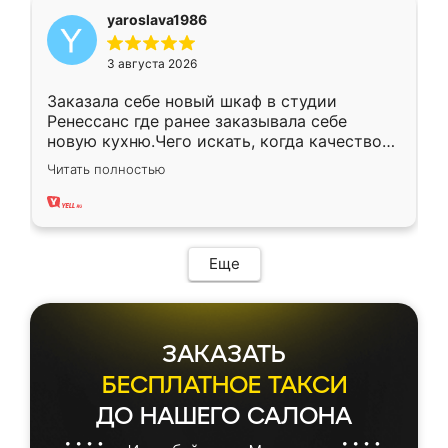
yaroslava1986
3 августа 2026
Заказала себе новый шкаф в студии
Ренессанс где ранее заказывала себе
новую кухню.Чего искать, когда качеством
вполне довольна. Служит кухня уже почти
Читать полностью
два года, нареканий нет.
Еще
ЗАКАЗАТЬ
БЕСПЛАТНОЕ ТАКСИ
ДО НАШЕГО САЛОНА