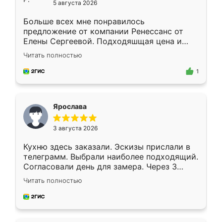
5 августа 2026
Больше всех мне понравилось
предложение от компании Ренессанс от
Елены Сергеевой. Подходяшщая цена и
короткие сроки изготовления. Приехавший
Читать полностью
для замера сотрудник Владислав
предложил по моему эскизу самый
1
подходящий вариант шкафа. Немного его
видоизменил, получилось даже лучше, чем
я хотела.
Ярослава
3 августа 2026
Кухню здесь заказали. Эскизы прислали в
телеграмм. Выбрали наиболее подходящий.
Согласовали день для замера. Через 3
недели кухня была уже готова. Остались
Читать полностью
довольны работой. Спасибо Ренессанс
мебель за качественную работу!