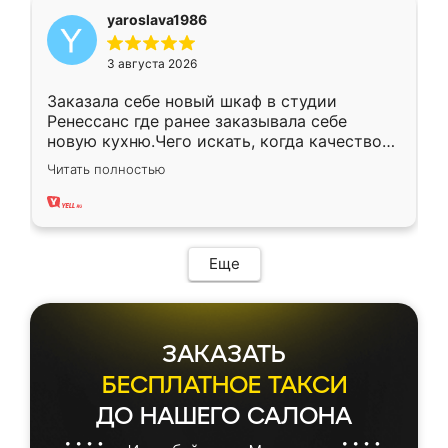
yaroslava1986
3 августа 2026
Заказала себе новый шкаф в студии
Ренессанс где ранее заказывала себе
новую кухню.Чего искать, когда качеством
вполне довольна. Служит кухня уже почти
Читать полностью
два года, нареканий нет.
Еще
ЗАКАЗАТЬ
БЕСПЛАТНОЕ ТАКСИ
ДО НАШЕГО САЛОНА