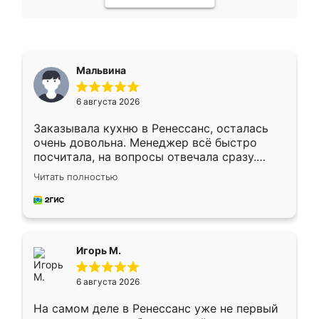
Мальвина
6 августа 2026
Заказывала кухню в Ренессанс, осталась
очень довольна. Менеджер всё быстро
посчитала, на вопросы отвечала сразу.
Замерщик приехал в субботу, подошёл к
Читать полностью
делу со всей ответственностью. Собрали
за день, ребята работали аккуратно, даже
пыли почти не было. Качество отличное,
ящики ходят плавно, ничего не скрипит.
Всё подошло как влитое.
Игорь М.
6 августа 2026
На самом деле в Ренессанс уже не первый