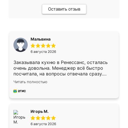
Оставить отзыв
Мальвина
6 августа 2026
Заказывала кухню в Ренессанс, осталась
очень довольна. Менеджер всё быстро
посчитала, на вопросы отвечала сразу.
Замерщик приехал в субботу, подошёл к
Читать полностью
делу со всей ответственностью. Собрали
за день, ребята работали аккуратно, даже
пыли почти не было. Качество отличное,
ящики ходят плавно, ничего не скрипит.
Всё подошло как влитое.
Игорь М.
6 августа 2026