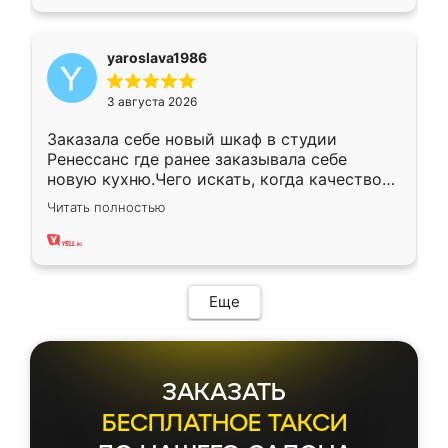
yaroslava1986
3 августа 2026
Заказала себе новый шкаф в студии
Ренессанс где ранее заказывала себе
новую кухню.Чего искать, когда качеством
вполне довольна. Служит кухня уже почти
Читать полностью
два года, нареканий нет.
Еще
ЗАКАЗАТЬ
БЕСПЛАТНОЕ ТАКСИ