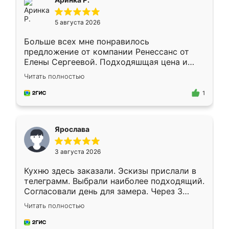
5 августа 2026
Больше всех мне понравилось
предложение от компании Ренессанс от
Елены Сергеевой. Подходяшщая цена и
короткие сроки изготовления. Приехавший
Читать полностью
для замера сотрудник Владислав
предложил по моему эскизу самый
1
подходящий вариант шкафа. Немного его
видоизменил, получилось даже лучше, чем
я хотела.
Ярослава
3 августа 2026
Кухню здесь заказали. Эскизы прислали в
телеграмм. Выбрали наиболее подходящий.
Согласовали день для замера. Через 3
недели кухня была уже готова. Остались
Читать полностью
довольны работой. Спасибо Ренессанс
мебель за качественную работу!