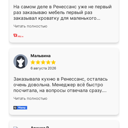
На самом деле в Ренессанс уже не первый
раз заказываю мебель первый раз
заказывал кроватку для маленького
ребёнка при его рождении ,во второй раз
Читать полностью
заказал шкаф-купе. По качеству очень
хорошее сборка достаточно быстрая,
также адекватные цены. До этого
сравнивал с разными конкурентами в этом
сегменте ,выбор у конкурентов куда
Мальвина
меньше, здесь же он более разнообразный.
Мне нравится ,если что-то потребуется из
6 августа 2026
мебели буду заказывать только здесь.
Заказывала кухню в Ренессанс, осталась
очень довольна. Менеджер всё быстро
посчитала, на вопросы отвечала сразу.
Замерщик приехал в субботу, подошёл к
Читать полностью
делу со всей ответственностью. Собрали
за день, ребята работали аккуратно, даже
пыли почти не было. Качество отличное,
ящики ходят плавно, ничего не скрипит.
Всё подошло как влитое.
Аринка Р.