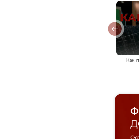
Как 
Ф
Д
Ост