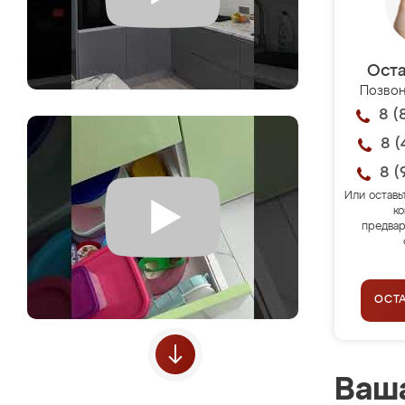
Оста
Позвон
8 (
8 (
8 (
Или оставь
ко
предвар
ОСТ
Ваша