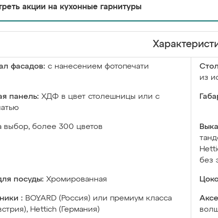
реть акции на кухонные гарнитуры
Характерист
ал фасадов:
с нанесением фотопечати
Сто
из и
я панель:
ХДФ в цвет столешницы или с
Габа
чатью
а выбор, более 300 цветов
Выка
танд
Hett
без 
ля посуды:
Хромированная
Цоко
ники :
BOYARD (Россия) или премиум класса
Аксе
встрия), Hettich (Германия)
волш