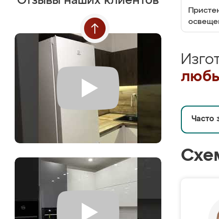
Отзывы наших клиентов
Пристен
освеще
Изго
любы
Часто 
Схе