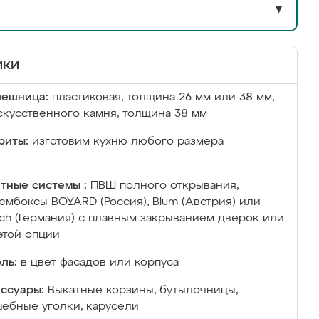
▼
ики
лешница:
пластиковая, толщина 26 мм или 38 мм;
скусственного камня, толщина 38 мм
риты:
изготовим кухню любого размера
тные системы :
ПВШ полного открывания,
ембоксы BOYARD (Россия), Blum (Австрия) или
ich (Германия) с плавным закрыванием дверок или
этой опции
ль:
в цвет фасадов или корпуса
ссуары:
Выкатные корзины, бутылочницы,
ебные уголки, карусели