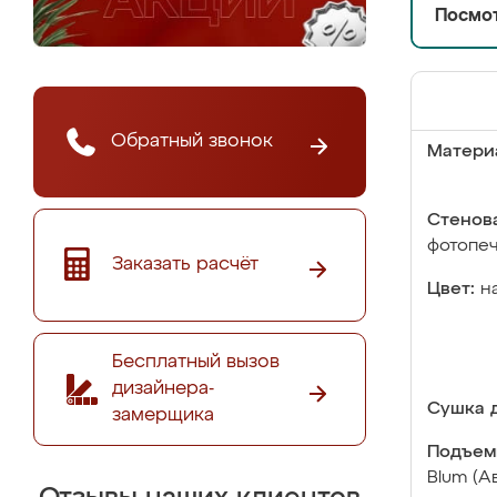
Посмот
Обратный звонок
Матери
Стенова
фотопе
Заказать расчёт
Цвет:
н
Бесплатный вызов
дизайнера-
Сушка д
замерщика
Подъем
Blum (А