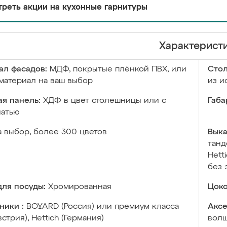
реть акции на кухонные гарнитуры
Характерист
ал фасадов:
МДФ, покрытые плёнкой ПВХ, или
Сто
материал на ваш выбор
из и
я панель:
ХДФ в цвет столешницы или с
Габа
чатью
а выбор, более 300 цветов
Выка
танд
Hett
без 
ля посуды:
Хромированная
Цоко
ники :
BOYARD (Россия) или премиум класса
Аксе
встрия), Hettich (Германия)
волш