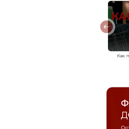
Как 
Ф
Д
Ост