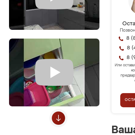
Оста
Позвон
8 (
8 (
8 (
Или оставь
ко
предвар
ОСТ
Ваша