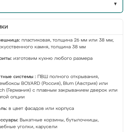
▼
ики
лешница:
пластиковая, толщина 26 мм или 38 мм;
скусственного камня, толщина 38 мм
риты:
изготовим кухню любого размера
тные системы :
ПВШ полного открывания,
ембоксы BOYARD (Россия), Blum (Австрия) или
ich (Германия) с плавным закрыванием дверок или
этой опции
ль:
в цвет фасадов или корпуса
ссуары:
Выкатные корзины, бутылочницы,
ебные уголки, карусели