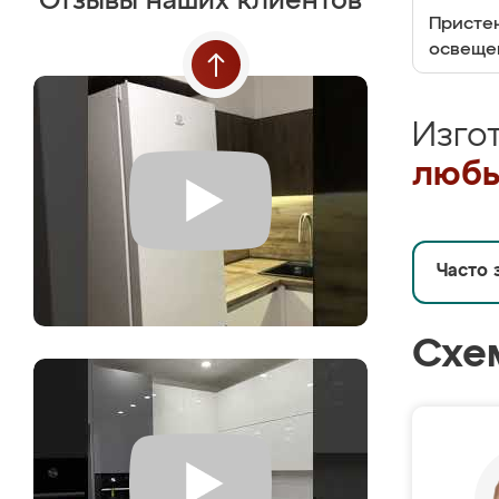
Отзывы наших клиентов
Пристен
освеще
Изго
любы
Часто 
Схе