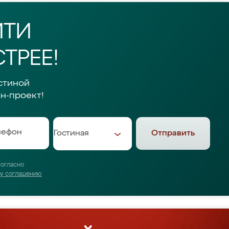
ЙТИ
ТРЕЕ!
стиной
н-проект!
Отправить
согласно
му соглашению