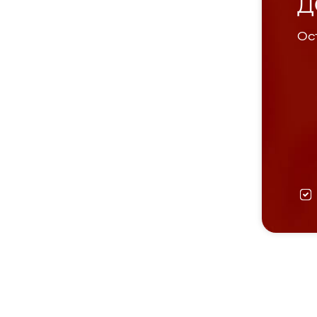
Д
Ост