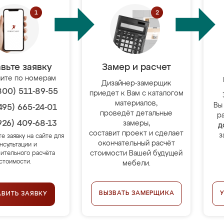
вьте заявку
Замер и расчет
ите по номерам
Дизайнер-замерщик
800) 511-89-55
приедет к Вам с каталогом
материалов,
Вы
495) 665-24-01
проведёт детальные
р
926) 409-68-13
замеры,
д
составит проект и сделает
з
те заявку на сайте для
окончательный расчёт
нсультации и
стоимости Вашей будущей
ительного расчёта
стоимости.
мебели.
ВЫЗВАТЬ ЗАМЕРЩИКА
АВИТЬ ЗАЯВКУ