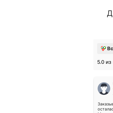
Д
Вс
5.0
из 
Заказыв
осталас