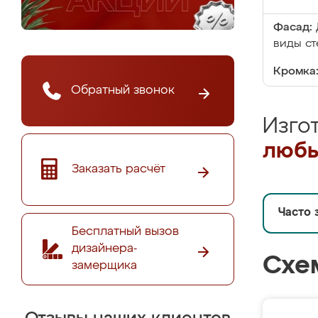
Фасад:
виды ст
Кромка
Обратный звонок
Изго
любы
Заказать расчёт
Часто 
Бесплатный вызов
дизайнера-
Схе
замерщика