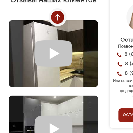
Отзывы наших клиентов
Оста
Позвон
8 (
8 (
8 (
Или оставь
ко
предвар
ОСТ