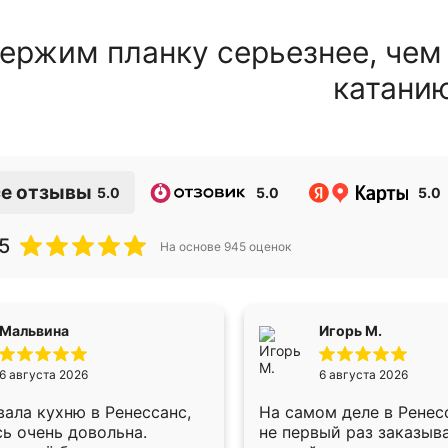
ержим планку серьезнее, чем
катани
е отзывы
5.0
5.0
5.0
5
На основе
945
оценок
Мальвина
Игорь М.
6 августа 2026
6 августа 2026
ала кухню в Ренессанс,
На самом деле в Ренес
ь очень довольна.
не первый раз заказыв