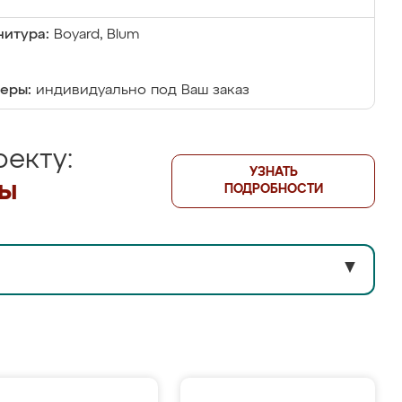
итура:
Boyard, Blum
еры:
индивидуально под Ваш заказ
екту:
УЗНАТЬ
лы
ПОДРОБНОСТИ
▼