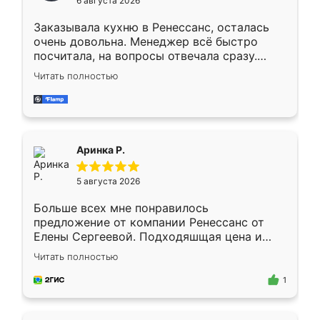
6 августа 2026
мебели буду заказывать только здесь.
Заказывала кухню в Ренессанс, осталась
очень довольна. Менеджер всё быстро
посчитала, на вопросы отвечала сразу.
Замерщик приехал в субботу, подошёл к
Читать полностью
делу со всей ответственностью. Собрали
за день, ребята работали аккуратно, даже
пыли почти не было. Качество отличное,
ящики ходят плавно, ничего не скрипит.
Всё подошло как влитое.
Аринка Р.
5 августа 2026
Больше всех мне понравилось
предложение от компании Ренессанс от
Елены Сергеевой. Подходяшщая цена и
короткие сроки изготовления. Приехавший
Читать полностью
для замера сотрудник Владислав
предложил по моему эскизу самый
1
подходящий вариант шкафа. Немного его
видоизменил, получилось даже лучше, чем