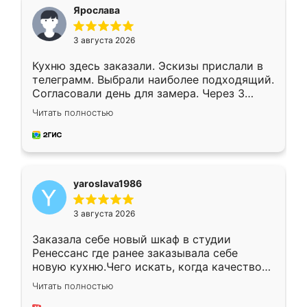
я хотела.
Ярослава
3 августа 2026
Кухню здесь заказали. Эскизы прислали в
телеграмм. Выбрали наиболее подходящий.
Согласовали день для замера. Через 3
недели кухня была уже готова. Остались
Читать полностью
довольны работой. Спасибо Ренессанс
мебель за качественную работу!
yaroslava1986
3 августа 2026
Заказала себе новый шкаф в студии
Ренессанс где ранее заказывала себе
новую кухню.Чего искать, когда качеством
вполне довольна. Служит кухня уже почти
Читать полностью
два года, нареканий нет.