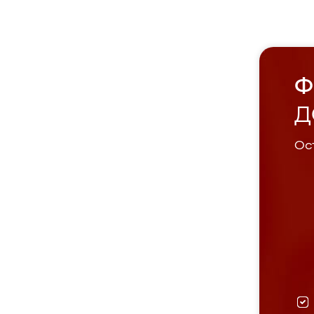
Ф
Д
Ост