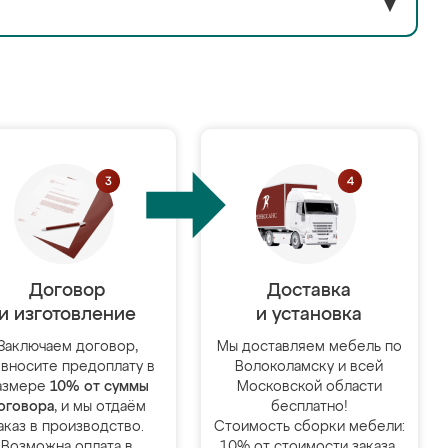
▼
Договор
Доставка
и изготовление
и установка
Заключаем договор,
Мы доставляем мебель по
 вносите предоплату в
Волоколамску и всей
азмере
10% от суммы
Московской области
оговора
, и мы отдаём
бесплатно!
аказ в производство.
Стоимость сборки мебели:
Возможна оплата в
10% от стоимости заказа.