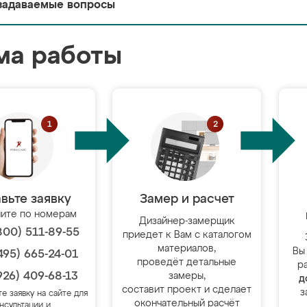
задаваемые вопросы
ма работы
вьте заявку
Замер и расчет
ите по номерам
Дизайнер-замерщик
800) 511-89-55
приедет к Вам с каталогом
материалов,
Вы
495) 665-24-01
проведёт детальные
р
926) 409-68-13
замеры,
д
составит проект и сделает
з
те заявку на сайте для
окончательный расчёт
нсультации и