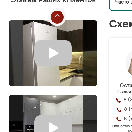
Отзывы наших клиентов
Часто 
Схе
Оста
Позвон
8 (
8 (
8 (
Или оставь
ко