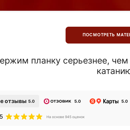
ПОСМОТРЕТЬ МАТ
ержим планку серьезнее, чем
катани
е отзывы
5.0
5.0
5.0
5
На основе
945
оценок