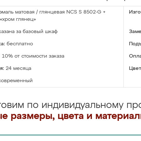
эмаль матовая / глянцевая NCS S 8502-G +
Изго
«хром глянец»
казана за базовый шкаф
Заме
а:
бесплатно
Подъ
:
10% от стоимости заказа
Опла
я:
24 месяца
Цвет
современный
товим по индивидуальному про
е размеры, цвета и материа