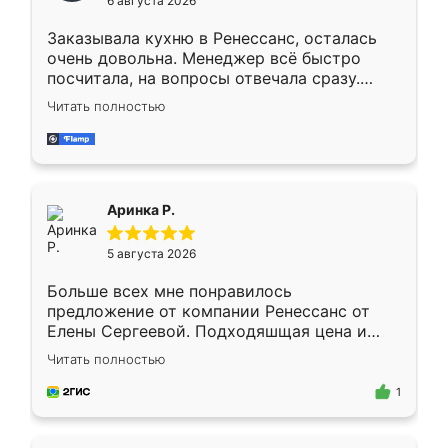
6 августа 2026
мебели буду заказывать только здесь.
Заказывала кухню в Ренессанс, осталась
очень довольна. Менеджер всё быстро
посчитала, на вопросы отвечала сразу.
Замерщик приехал в субботу, подошёл к
Читать полностью
делу со всей ответственностью. Собрали
за день, ребята работали аккуратно, даже
пыли почти не было. Качество отличное,
ящики ходят плавно, ничего не скрипит.
Всё подошло как влитое.
Аринка Р.
5 августа 2026
Больше всех мне понравилось
предложение от компании Ренессанс от
Елены Сергеевой. Подходяшщая цена и
короткие сроки изготовления. Приехавший
Читать полностью
для замера сотрудник Владислав
предложил по моему эскизу самый
1
подходящий вариант шкафа. Немного его
видоизменил, получилось даже лучше, чем