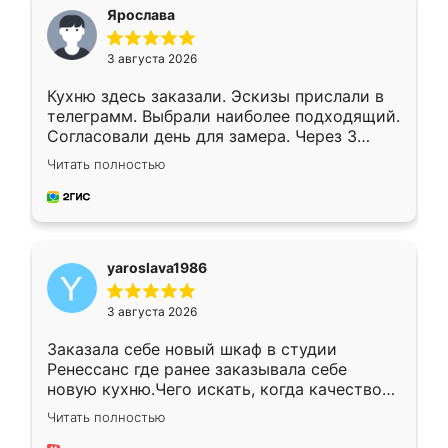
я хотела.
Ярослава
3 августа 2026
Кухню здесь заказали. Эскизы прислали в
телеграмм. Выбрали наиболее подходящий.
Согласовали день для замера. Через 3
недели кухня была уже готова. Остались
Читать полностью
довольны работой. Спасибо Ренессанс
мебель за качественную работу!
yaroslava1986
3 августа 2026
Заказала себе новый шкаф в студии
Ренессанс где ранее заказывала себе
новую кухню.Чего искать, когда качеством
вполне довольна. Служит кухня уже почти
Читать полностью
два года, нареканий нет.