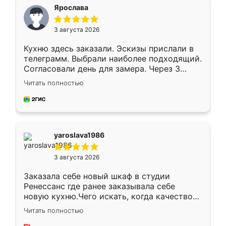
я хотела.
Ярослава
3 августа 2026
Кухню здесь заказали. Эскизы прислали в
телеграмм. Выбрали наиболее подходящий.
Согласовали день для замера. Через 3
недели кухня была уже готова. Остались
Читать полностью
довольны работой. Спасибо Ренессанс
мебель за качественную работу!
yaroslava1986
3 августа 2026
Заказала себе новый шкаф в студии
Ренессанс где ранее заказывала себе
новую кухню.Чего искать, когда качеством
вполне довольна. Служит кухня уже почти
Читать полностью
два года, нареканий нет.