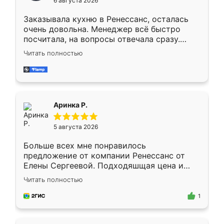
6 августа 2026
мебели буду заказывать только здесь.
Заказывала кухню в Ренессанс, осталась
очень довольна. Менеджер всё быстро
посчитала, на вопросы отвечала сразу.
Замерщик приехал в субботу, подошёл к
Читать полностью
делу со всей ответственностью. Собрали
за день, ребята работали аккуратно, даже
пыли почти не было. Качество отличное,
ящики ходят плавно, ничего не скрипит.
Всё подошло как влитое.
Аринка Р.
5 августа 2026
Больше всех мне понравилось
предложение от компании Ренессанс от
Елены Сергеевой. Подходяшщая цена и
короткие сроки изготовления. Приехавший
Читать полностью
для замера сотрудник Владислав
предложил по моему эскизу самый
1
подходящий вариант шкафа. Немного его
видоизменил, получилось даже лучше, чем