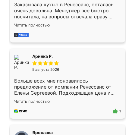
Заказывала кухню в Ренессанс, осталась
очень довольна. Менеджер всё быстро
посчитала, на вопросы отвечала сразу.
Замерщик приехал в субботу, подошёл к
Читать полностью
делу со всей ответственностью. Собрали
за день, ребята работали аккуратно, даже
пыли почти не было. Качество отличное,
ящики ходят плавно, ничего не скрипит.
Всё подошло как влитое.
Аринка Р.
5 августа 2026
Больше всех мне понравилось
предложение от компании Ренессанс от
Елены Сергеевой. Подходяшщая цена и
короткие сроки изготовления. Приехавший
Читать полностью
для замера сотрудник Владислав
предложил по моему эскизу самый
1
подходящий вариант шкафа. Немного его
видоизменил, получилось даже лучше, чем
я хотела.
Ярослава