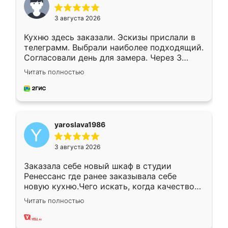
3 августа 2026
Кухню здесь заказали. Эскизы прислали в
телеграмм. Выбрали наиболее подходящий.
Согласовали день для замера. Через 3
недели кухня была уже готова. Остались
Читать полностью
довольны работой. Спасибо Ренессанс
мебель за качественную работу!
yaroslava1986
3 августа 2026
Заказала себе новый шкаф в студии
Ренессанс где ранее заказывала себе
новую кухню.Чего искать, когда качеством
вполне довольна. Служит кухня уже почти
Читать полностью
два года, нареканий нет.