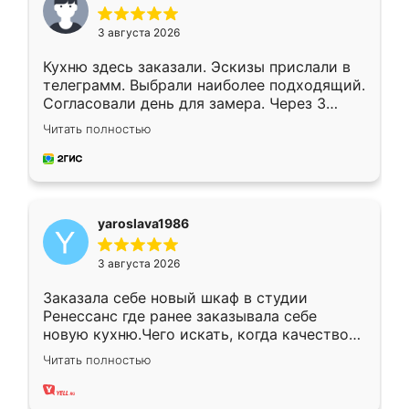
3 августа 2026
Кухню здесь заказали. Эскизы прислали в
телеграмм. Выбрали наиболее подходящий.
Согласовали день для замера. Через 3
недели кухня была уже готова. Остались
Читать полностью
довольны работой. Спасибо Ренессанс
мебель за качественную работу!
yaroslava1986
3 августа 2026
Заказала себе новый шкаф в студии
Ренессанс где ранее заказывала себе
новую кухню.Чего искать, когда качеством
вполне довольна. Служит кухня уже почти
Читать полностью
два года, нареканий нет.