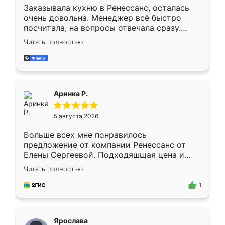
Заказывала кухню в Ренессанс, осталась
очень довольна. Менеджер всё быстро
посчитала, на вопросы отвечала сразу.
Замерщик приехал в субботу, подошёл к
Читать полностью
делу со всей ответственностью. Собрали
за день, ребята работали аккуратно, даже
пыли почти не было. Качество отличное,
ящики ходят плавно, ничего не скрипит.
Всё подошло как влитое.
Аринка Р.
5 августа 2026
Больше всех мне понравилось
предложение от компании Ренессанс от
Елены Сергеевой. Подходяшщая цена и
короткие сроки изготовления. Приехавший
Читать полностью
для замера сотрудник Владислав
предложил по моему эскизу самый
1
подходящий вариант шкафа. Немного его
видоизменил, получилось даже лучше, чем
я хотела.
Ярослава