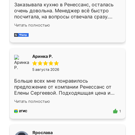
Заказывала кухню в Ренессанс, осталась
очень довольна. Менеджер всё быстро
посчитала, на вопросы отвечала сразу.
Замерщик приехал в субботу, подошёл к
Читать полностью
делу со всей ответственностью. Собрали
за день, ребята работали аккуратно, даже
пыли почти не было. Качество отличное,
ящики ходят плавно, ничего не скрипит.
Всё подошло как влитое.
Аринка Р.
5 августа 2026
Больше всех мне понравилось
предложение от компании Ренессанс от
Елены Сергеевой. Подходяшщая цена и
короткие сроки изготовления. Приехавший
Читать полностью
для замера сотрудник Владислав
предложил по моему эскизу самый
1
подходящий вариант шкафа. Немного его
видоизменил, получилось даже лучше, чем
я хотела.
Ярослава