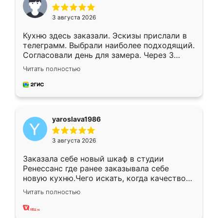
3 августа 2026
Кухню здесь заказали. Эскизы прислали в
телеграмм. Выбрали наиболее подходящий.
Согласовали день для замера. Через 3
недели кухня была уже готова. Остались
Читать полностью
довольны работой. Спасибо Ренессанс
мебель за качественную работу!
yaroslava1986
3 августа 2026
Заказала себе новый шкаф в студии
Ренессанс где ранее заказывала себе
новую кухню.Чего искать, когда качеством
вполне довольна. Служит кухня уже почти
Читать полностью
два года, нареканий нет.