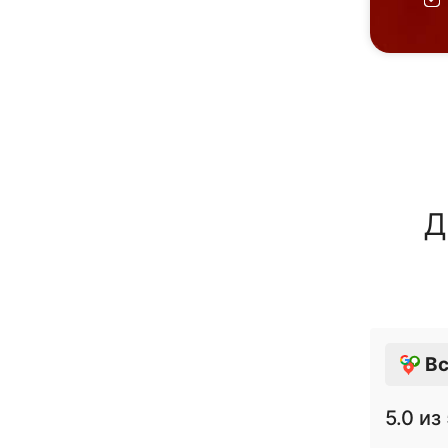
Д
Вс
5.0
из 