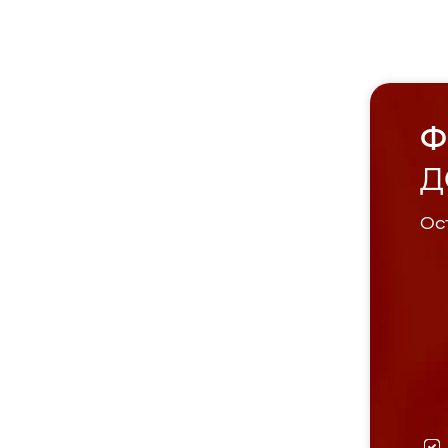
Ф
Д
Ост