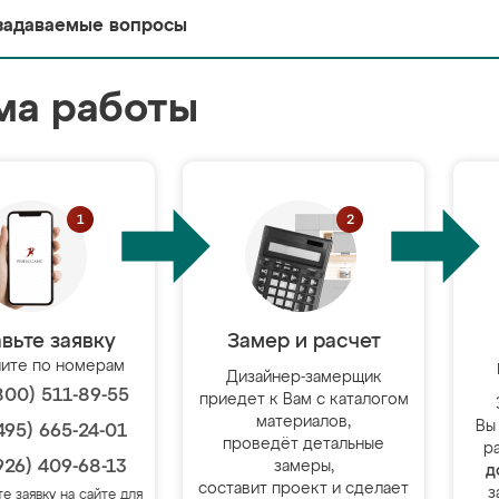
задаваемые вопросы
ма работы
вьте заявку
Замер и расчет
ите по номерам
Дизайнер-замерщик
800) 511-89-55
приедет к Вам с каталогом
материалов,
Вы
495) 665-24-01
проведёт детальные
р
926) 409-68-13
замеры,
д
составит проект и сделает
з
те заявку на сайте для