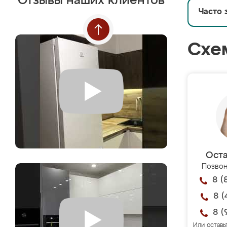
Отзывы наших клиентов
Часто 
Схе
Оста
Позвон
8 (
8 (
8 (
Или оставь