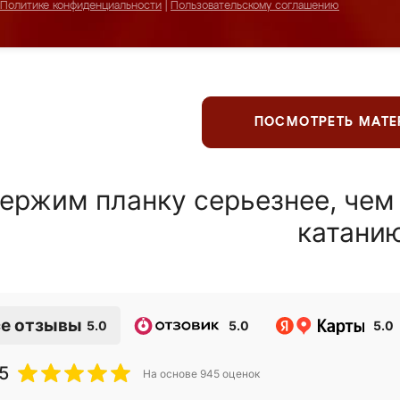
Политике конфиденциальности
|
Пользовательскому соглашению
ПОСМОТРЕТЬ МАТ
ержим планку серьезнее, чем
катани
е отзывы
5.0
5.0
5.0
5
На основе
945
оценок