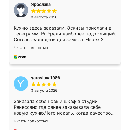
я хотела.
Ярослава
3 августа 2026
Кухню здесь заказали. Эскизы прислали в
телеграмм. Выбрали наиболее подходящий.
Согласовали день для замера. Через 3
недели кухня была уже готова. Остались
Читать полностью
довольны работой. Спасибо Ренессанс
мебель за качественную работу!
yaroslava1986
3 августа 2026
Заказала себе новый шкаф в студии
Ренессанс где ранее заказывала себе
новую кухню.Чего искать, когда качеством
вполне довольна. Служит кухня уже почти
Читать полностью
два года, нареканий нет.