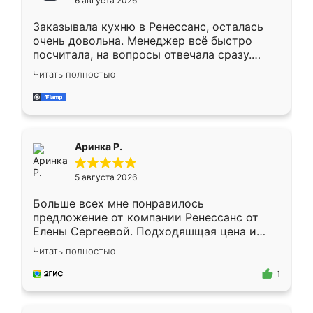
6 августа 2026
мебели буду заказывать только здесь.
Заказывала кухню в Ренессанс, осталась
очень довольна. Менеджер всё быстро
посчитала, на вопросы отвечала сразу.
Замерщик приехал в субботу, подошёл к
Читать полностью
делу со всей ответственностью. Собрали
за день, ребята работали аккуратно, даже
пыли почти не было. Качество отличное,
ящики ходят плавно, ничего не скрипит.
Всё подошло как влитое.
Аринка Р.
5 августа 2026
Больше всех мне понравилось
предложение от компании Ренессанс от
Елены Сергеевой. Подходяшщая цена и
короткие сроки изготовления. Приехавший
Читать полностью
для замера сотрудник Владислав
предложил по моему эскизу самый
1
подходящий вариант шкафа. Немного его
видоизменил, получилось даже лучше, чем