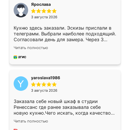
я хотела.
Ярослава
3 августа 2026
Кухню здесь заказали. Эскизы прислали в
телеграмм. Выбрали наиболее подходящий.
Согласовали день для замера. Через 3
недели кухня была уже готова. Остались
Читать полностью
довольны работой. Спасибо Ренессанс
мебель за качественную работу!
yaroslava1986
3 августа 2026
Заказала себе новый шкаф в студии
Ренессанс где ранее заказывала себе
новую кухню.Чего искать, когда качеством
вполне довольна. Служит кухня уже почти
Читать полностью
два года, нареканий нет.