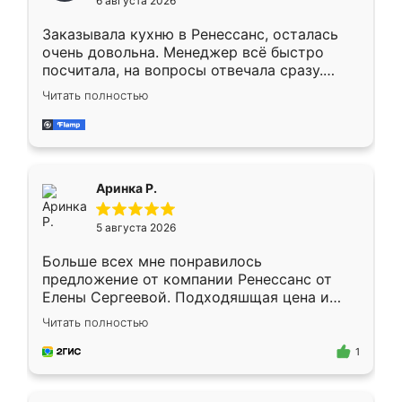
6 августа 2026
мебели буду заказывать только здесь.
Заказывала кухню в Ренессанс, осталась
очень довольна. Менеджер всё быстро
посчитала, на вопросы отвечала сразу.
Замерщик приехал в субботу, подошёл к
Читать полностью
делу со всей ответственностью. Собрали
за день, ребята работали аккуратно, даже
пыли почти не было. Качество отличное,
ящики ходят плавно, ничего не скрипит.
Всё подошло как влитое.
Аринка Р.
5 августа 2026
Больше всех мне понравилось
предложение от компании Ренессанс от
Елены Сергеевой. Подходяшщая цена и
короткие сроки изготовления. Приехавший
Читать полностью
для замера сотрудник Владислав
предложил по моему эскизу самый
1
подходящий вариант шкафа. Немного его
видоизменил, получилось даже лучше, чем