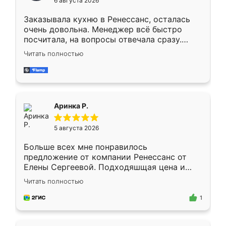
6 августа 2026
мебели буду заказывать только здесь.
Заказывала кухню в Ренессанс, осталась
очень довольна. Менеджер всё быстро
посчитала, на вопросы отвечала сразу.
Замерщик приехал в субботу, подошёл к
Читать полностью
делу со всей ответственностью. Собрали
за день, ребята работали аккуратно, даже
пыли почти не было. Качество отличное,
ящики ходят плавно, ничего не скрипит.
Всё подошло как влитое.
Аринка Р.
5 августа 2026
Больше всех мне понравилось
предложение от компании Ренессанс от
Елены Сергеевой. Подходяшщая цена и
короткие сроки изготовления. Приехавший
Читать полностью
для замера сотрудник Владислав
предложил по моему эскизу самый
1
подходящий вариант шкафа. Немного его
видоизменил, получилось даже лучше, чем