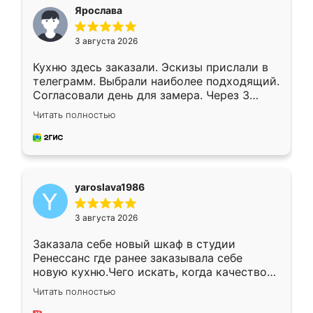
я хотела.
Ярослава
3 августа 2026
Кухню здесь заказали. Эскизы прислали в
телеграмм. Выбрали наиболее подходящий.
Согласовали день для замера. Через 3
недели кухня была уже готова. Остались
Читать полностью
довольны работой. Спасибо Ренессанс
мебель за качественную работу!
yaroslava1986
3 августа 2026
Заказала себе новый шкаф в студии
Ренессанс где ранее заказывала себе
новую кухню.Чего искать, когда качеством
вполне довольна. Служит кухня уже почти
Читать полностью
два года, нареканий нет.