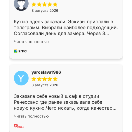
3 августа 2026
Кухню здесь заказали. Эскизы прислали в
телеграмм. Выбрали наиболее подходящий.
Согласовали день для замера. Через 3
недели кухня была уже готова. Остались
Читать полностью
довольны работой. Спасибо Ренессанс
мебель за качественную работу!
yaroslava1986
3 августа 2026
Заказала себе новый шкаф в студии
Ренессанс где ранее заказывала себе
новую кухню.Чего искать, когда качеством
вполне довольна. Служит кухня уже почти
Читать полностью
два года, нареканий нет.