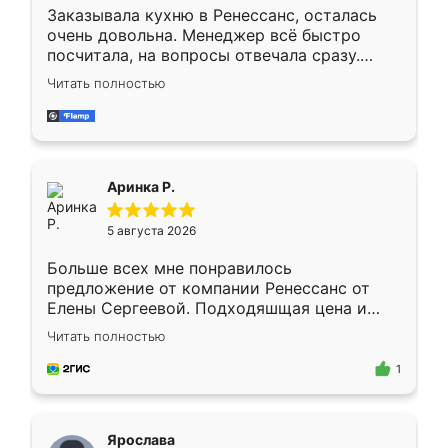
Заказывала кухню в Ренессанс, осталась
очень довольна. Менеджер всё быстро
посчитала, на вопросы отвечала сразу.
Замерщик приехал в субботу, подошёл к
Читать полностью
делу со всей ответственностью. Собрали
за день, ребята работали аккуратно, даже
пыли почти не было. Качество отличное,
ящики ходят плавно, ничего не скрипит.
Всё подошло как влитое.
Аринка Р.
5 августа 2026
Больше всех мне понравилось
предложение от компании Ренессанс от
Елены Сергеевой. Подходяшщая цена и
короткие сроки изготовления. Приехавший
Читать полностью
для замера сотрудник Владислав
предложил по моему эскизу самый
1
подходящий вариант шкафа. Немного его
видоизменил, получилось даже лучше, чем
я хотела.
Ярослава