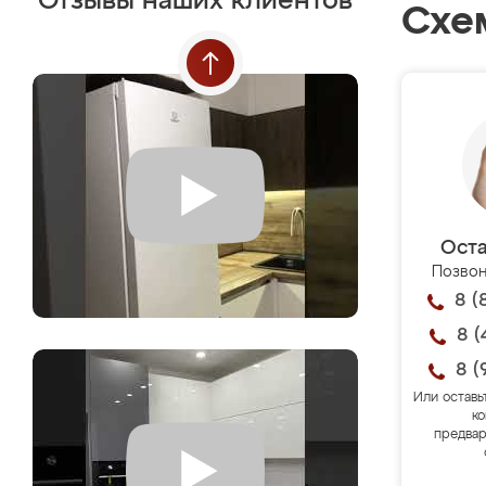
Отзывы наших клиентов
Схе
Оста
Позвон
8 (
8 (
8 (
Или оставь
ко
предвар