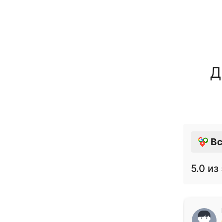
Д
Вс
5.0
из 