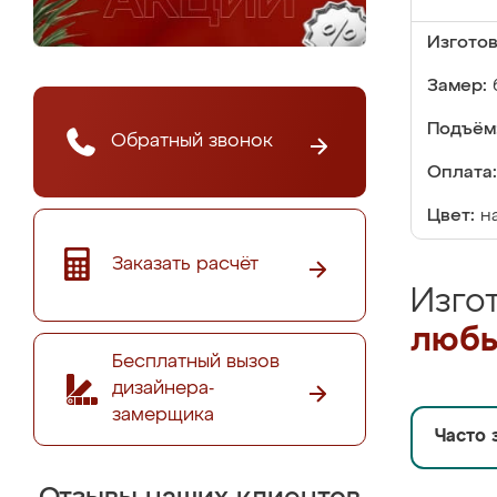
Изгото
Замер:
Подъём
Обратный звонок
Оплата:
Цвет:
н
Заказать расчёт
Изго
любы
Бесплатный вызов
дизайнера-
замерщика
Часто 