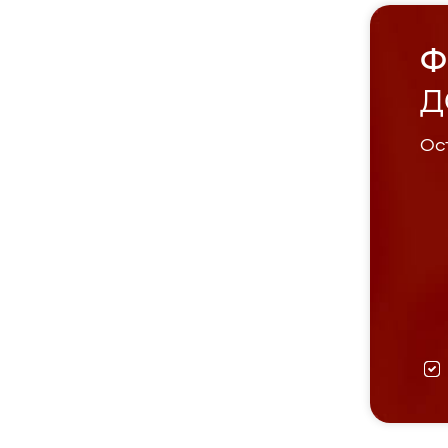
Ф
Д
Ост