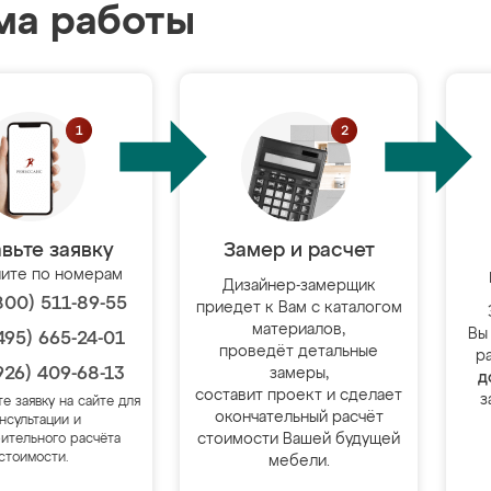
ма работы
вьте заявку
Замер и расчет
ите по номерам
Дизайнер-замерщик
800) 511-89-55
приедет к Вам с каталогом
материалов,
Вы
495) 665-24-01
проведёт детальные
р
926) 409-68-13
замеры,
д
составит проект и сделает
з
те заявку на сайте для
окончательный расчёт
нсультации и
стоимости Вашей будущей
ительного расчёта
стоимости.
мебели.