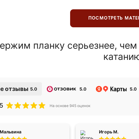
ПОСМОТРЕТЬ МАТ
ержим планку серьезнее, чем
катани
е отзывы
5.0
5.0
5.0
5
На основе
945
оценок
Мальвина
Игорь М.