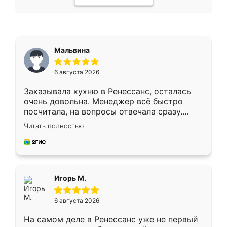
Мальвина
6 августа 2026
Заказывала кухню в Ренессанс, осталась
очень довольна. Менеджер всё быстро
посчитала, на вопросы отвечала сразу.
Замерщик приехал в субботу, подошёл к
Читать полностью
делу со всей ответственностью. Собрали
за день, ребята работали аккуратно, даже
пыли почти не было. Качество отличное,
ящики ходят плавно, ничего не скрипит.
Всё подошло как влитое.
Игорь М.
6 августа 2026
На самом деле в Ренессанс уже не первый