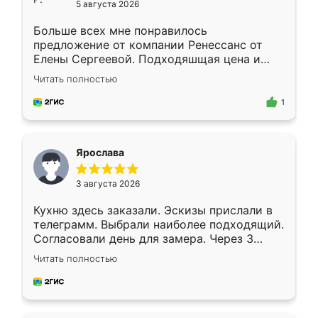
5 августа 2026
Больше всех мне понравилось
предложение от компании Ренессанс от
Елены Сергеевой. Подходяшщая цена и
короткие сроки изготовления. Приехавший
Читать полностью
для замера сотрудник Владислав
предложил по моему эскизу самый
1
подходящий вариант шкафа. Немного его
видоизменил, получилось даже лучше, чем
я хотела.
Ярослава
3 августа 2026
Кухню здесь заказали. Эскизы прислали в
телеграмм. Выбрали наиболее подходящий.
Согласовали день для замера. Через 3
недели кухня была уже готова. Остались
Читать полностью
довольны работой. Спасибо Ренессанс
мебель за качественную работу!