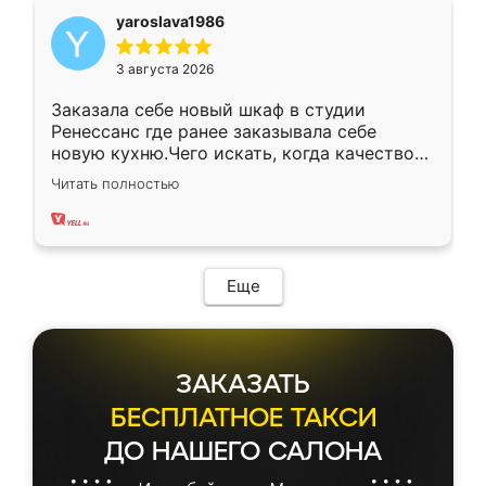
yaroslava1986
3 августа 2026
Заказала себе новый шкаф в студии
Ренессанс где ранее заказывала себе
новую кухню.Чего искать, когда качеством
вполне довольна. Служит кухня уже почти
Читать полностью
два года, нареканий нет.
Еще
ЗАКАЗАТЬ
БЕСПЛАТНОЕ ТАКСИ
ДО НАШЕГО САЛОНА